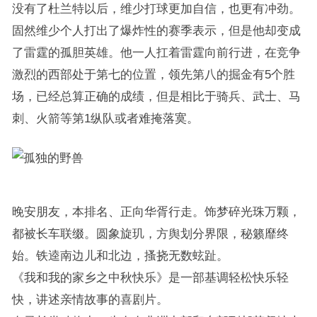
没有了杜兰特以后，维少打球更加自信，也更有冲劲。
固然维少个人打出了爆炸性的赛季表示，但是他却变成
了雷霆的孤胆英雄。他一人扛着雷霆向前行进，在竞争
激烈的西部处于第七的位置，领先第八的掘金有5个胜
场，已经总算正确的成绩，但是相比于骑兵、武士、马
刺、火箭等第1纵队或者难掩落寞。
晚安朋友，本排名、正向华胥行走。饰梦碎光珠万颗，
都被长车联缀。圆象旋玑，方舆划分界限，秘籁靡终
始。铁逵南边儿和北边，搔挠无数蚿趾。
《我和我的家乡之中秋快乐》是一部基调轻松快乐轻
快，讲述亲情故事的喜剧片。