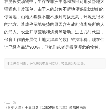
在灵长类动物中，生存在非洲中部和东部到邮芡督地大
猩猩也非常孤单。由于人的总称不断地侵犯搅扰她们的
停留地，山地大猩猩不能不搬到海拔更高，环境更很坏
的地方。造成停留地失掉的原因含有战乱流离失所的人
的涌入、农业开垦荒地和烧炭等活动。过去几时代里，
保育工作的开展使山地大猩猩的数目维持牢稳，现在估
计已经有靠近900头，但她们或者是极度濒危的物种。
本文来自网络，不代表69电影网立场，转载请注明出处。
上一篇
《县委大院》全集网盘【1280P网盘共享】超清晰画质