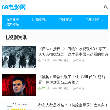
69电影网
动漫资源
比亮影视
电影资源
电视剧资讯
综艺资源
电视剧资讯
《归队》接棒《生万物》收视破4.3！零下
30℃实拍抗战剧，这才是中国人该看的史诗
519
赞
769
阅读
0
评论
《黑袍》新剧被砍了！但《V世代2》还能
看，休伊这回当上英雄了
425
赞
766
阅读
0
评论
都市人都是戏精？《装腔启示录》太真实了