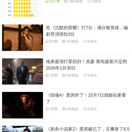
431
赞
760
阅读
0
评论
给《沉默的荣耀》打7分，满分敬英雄，编
剧导演得扣3分
83
赞
45
阅读
0
评论
地表最强打星回归！杰森·斯坦森新片定档
2026年1月30日
76
赞
48
阅读
0
评论
《招魂4》票房炸了！10月7日就能在家看
了
59
赞
49
阅读
0
评论
《刺杀小说家2》票房破亿了，豆瓣拿了6.5