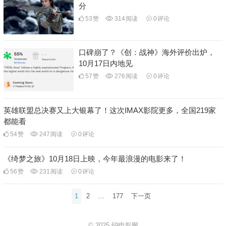
分
53
赞
314
阅读
0
评论
口碑崩了？《创：战神》海外评价出炉，
10月17日内地见
57
赞
276
阅读
0
评论
英雄联盟总决赛又上大银幕了！这次IMAX影院更多，全国219家
都能看
54
赞
247
阅读
0
评论
《绮梦之旅》10月18日上映，今年最浪漫的电影来了！
56
赞
231
阅读
0
评论
文
1
2
…
177
下一页
章
分
© 2025
69电影网