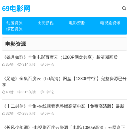
69电影网
动漫资源
比亮影视
电影资源
电视剧资讯
综艺资源
电影资源
《锦月如歌》全集电影百度云（1280P网盘共享）超清晰画质
35
赞
314
阅读
0
评论
《足迹》全集百度云（hd高清）网盘【1280P中字】完整资源已分
享
40
赞
315
阅读
0
评论
《十二封信》全集-在线观看完整版高清电影【免费高清版】最新
32
赞
288
阅读
0
评论
《长风少年词》-电视剧百度云资源「电影/1080p/高清」云网盘下