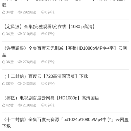
载
34
赞
292
阅读
0
评论
【定风波】全集(完整观看版)在线【1080 p高清】
34
赞
310
阅读
0
评论
《许我耀眼》全集百度云无删减【完整HD1080p/MP4中字】云网
盘
36
赞
276
阅读
0
评论
（十二封信）百度云【720高清国语版】下载
38
赞
243
阅读
0
评论
（搏忆）电视剧百度云网盘【HD1080p】高清国语
42
赞
219
阅读
0
评论
《十二封信》全集百度云资源「bd1024p/1080p/Mp4中字」云网盘
下载