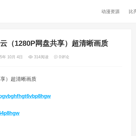
动漫资源
比
云（1280P网盘共享）超清晰画质
25年 10月 4日
314
阅读
0
评论
共享）超清晰画质
gsbgvbghfhgt6vbp8hgw
864p8hgw