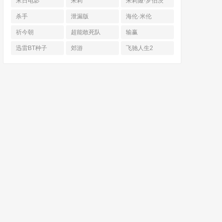
末日电影
朱莉
朱莉娅·罗伯茨
杀手
泄漏版
海伦·米伦
祈今朝
超能敢死队
输赢
迅雷BT种子
郊游
飞驰人生2