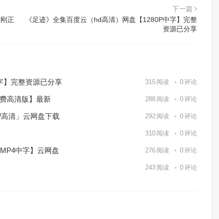
下一篇
片刚正
《足迹》全集百度云（hd高清）网盘【1280P中字】完整
资源已分享
中字】完整资源已分享
315
阅读
0
评论
免费高清版】最新
288
阅读
0
评论
p/高清」云网盘下载
292
阅读
0
评论
】
310
阅读
0
评论
/MP4中字】云网盘
276
阅读
0
评论
243
阅读
0
评论