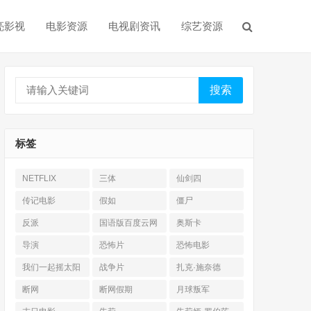
亮影视
电影资源
电视剧资讯
综艺资源
搜索
标签
NETFLIX
三体
仙剑四
传记电影
假如
僵尸
反派
国语版百度云网
奥斯卡
盘
导演
恐怖片
恐怖电影
我们一起摇太阳
战争片
扎克·施奈德
断网
断网假期
月球叛军