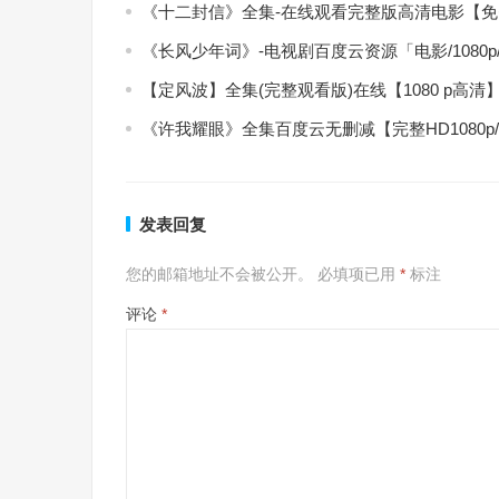
《十二封信》全集-在线观看完整版高清电影【
《长风少年词》-电视剧百度云资源「电影/1080
【定风波】全集(完整观看版)在线【1080 p高清
《许我耀眼》全集百度云无删减【完整HD1080p
发表回复
您的邮箱地址不会被公开。
必填项已用
*
标注
评论
*