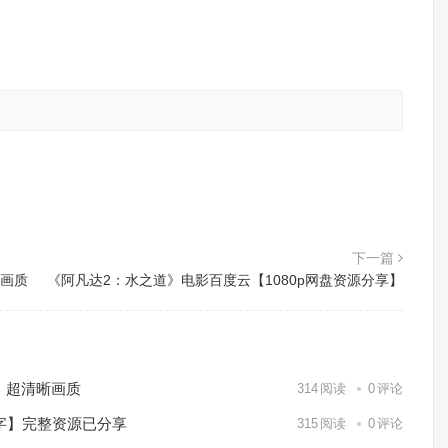
。
下一篇
晰画质
《阿凡达2：水之道》电影百度云【1080p网盘资源分享】
）超清晰画质
314
阅读
0
评论
中字】完整资源已分享
315
阅读
0
评论