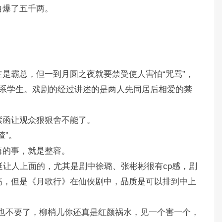
自爆了五千两。
是霸总，但一到月圆之夜就要禁受使人害怕“咒骂”，
出系学生。戏剧的经过讲述的是两人先同居后相爱的禁
紫函让观众狠狠舍不能了。
渣”。
悔的事，就是整容。
挺让人上面的，尤其是剧中徐璐、张彬彬很有cp感，剧
高，但是《月歌行》在仙侠剧中，品质是可以排到中上
也不要了，柳梢儿你还真是红颜祸水，见一个害一个，