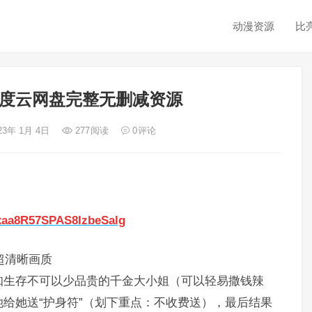
动漫资源
比
度云网盘完整无删减资源
23年 1月 4日
277
阅读
0
评论
1xaa8R57SPAS8IzbeSalg
超清晰画质
知生存不可以少品贵的千金大小姐（可以轻易撒钱辣
给她送“护身符”（划下重点：不收费送），最后结果