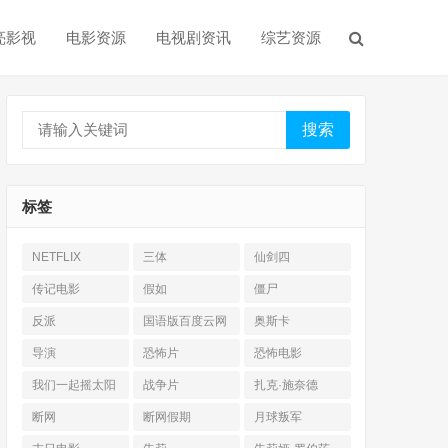
亮影视
电影资源
电视剧资讯
综艺资源
搜索
标签
NETFLIX
三体
仙剑四
传记电影
假如
僵尸
反派
国语版百度云网
奥斯卡
盘
导演
恐怖片
恐怖电影
我们一起摇太阳
战争片
扎克·施奈德
断网
断网假期
月球叛军