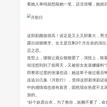
看她人单纯就想敲她一笔，还没张嘴，她就
这部剧颜值很高！设定是又土又胆量大，男主
露出凶狠獠牙。女主是仅剩3个月生命的演
忌之恋。
造型上，獓狠让观众狠狠爱了，演技上，陈
却没想到到了前两天，又被前女友裴娜爆料“
而整容过度的张濛也说：她这辈子做过最后
连追10几集《月歌行》，觉得这部新侠剧还
中的感情戏也很有新意，固然现在热度不太
游的。
“好个妖君白衣，为了救你，妖阙不要了，命