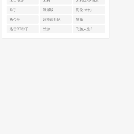
末日电影
朱莉
朱莉娅·罗伯茨
杀手
泄漏版
海伦·米伦
祈今朝
超能敢死队
输赢
迅雷BT种子
郊游
飞驰人生2