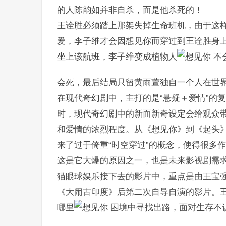
的人陈韵如并非自杀，而是他杀死的！
王诠胜必须踏上那架失掉生命班机，由于这样
爱，李子维才会因想见你而穿过到王诠胜身上
坐上该航班，李子维变成植物人
不
会死，最后结局只留黄雨萱独自一个人在世
在现代奇幻剧中，主打的是“悬疑＋爱情”的
时，现代奇幻剧中的新而新奇设定会给观众
和爱情的浓烈程度。从《想见你》到《起头
来了过于倚重“时空穿过”的概念，使得很多
这是它大爆的原因之一，也是未来影视剧需
猫眼球娱乐接下去的影片中，重点是由王宝
《大闹古印度》后第二次自导自演的影片。
哪里
困境中寻找出路，面对生存不