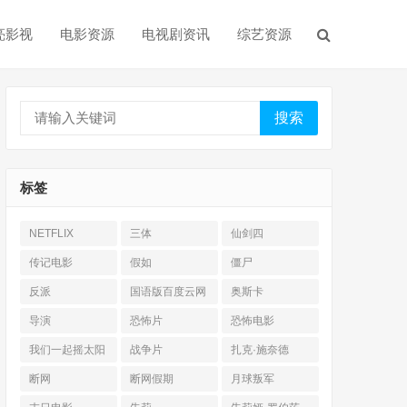
亮影视
电影资源
电视剧资讯
综艺资源
搜索
标签
NETFLIX
三体
仙剑四
传记电影
假如
僵尸
反派
国语版百度云网
奥斯卡
盘
导演
恐怖片
恐怖电影
我们一起摇太阳
战争片
扎克·施奈德
断网
断网假期
月球叛军