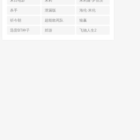
末日电影
朱莉
朱莉娅·罗伯茨
杀手
泄漏版
海伦·米伦
祈今朝
超能敢死队
输赢
迅雷BT种子
郊游
飞驰人生2