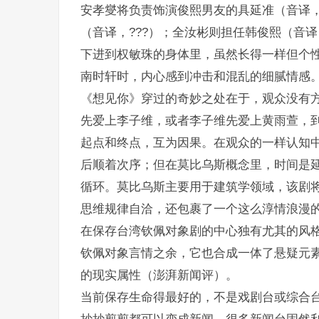
安孝燮将负责饰演俊熙男友的具延准（音译，?
（音译，???）；全汝彬则担任韩俊熙（音译
下进到权敏珠的身体里，虽然长得一样但个
南时轩时，内心感到冲击和混乱的细腻情感
《想见你》穿过的奇妙之处在于，观众没有
先爱上李子维，或者李子维先爱上黄雨萱，
起点和终点，互为因果。在观众的一样认知
后顺着次序；但在莫比乌斯概念里，时间是
循环。莫比乌斯主要用于建筑学领域，该剧
思维规律自洽，还包裹了一个这么淳情浪漫
在保存台湾钦佩对象剧的中心独有尤其的风
钦佩对象言情之余，它也合成一体了悬疑元
的现实属性（澎湃新闻评）。
当前保存生命得最好的，不是戏剧台或综合