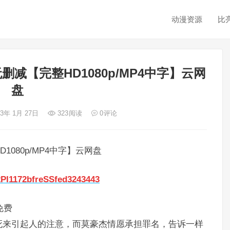
动漫资源
比
减【完整HD1080p/MP4中字】云网
盘
23年 1月 27日
323
阅读
0
评论
080p/MP4中字】云网盘
2PI1172bfreSSfed3243443
免费
死来引起人的注意，而莫豪杰情愿承担罪名，告诉一样