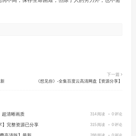
利润不高，保存生命困难，但除了人的劳力外，也不需
。
下一篇
最新
《想见你》-全集百度云高清网盘【资源分享】
）超清晰画质
314
阅读
0
评论
中字】完整资源已分享
315
阅读
0
评论
免费高清版】最新
288
阅读
0
评论