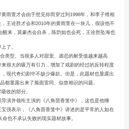
黄雨萱才会由于想见你而穿过到1998年，和李子维相
，王诠胜才会和2010年的黄雨萱在一块儿，假设他不
会醒来，莫豪杰会自杀，陈韵如也会死，王诠胜坠海也
界上了。
复合类型。当很多人对甜宠、虐恋的耐受值越来越高
带来很大的吸万有引力，增加了戏剧的经过的反转程度
》，现代奇幻剧中不缺少爆款。但是，此题材也显露出
作品都显露出来了脸面雷同、似曾相识的问题。
求吸收的部分。
强导演并领衔主演的《八角茴香笼中》，这也是他继
王宝强表示，《八角茴香笼中》讲述的是平常的人如在
认命也不承认失败的现实题材故事。