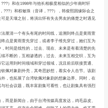
??）和在1998年与他长相极度相似的少年南时轩
，???）和权敏珠（音译，???），韩俊熙因缘际会之
性可是天壤之别，将演出怀有失去男友的痛楚之时遇见
。
方法厘清一个有头有尾的时间线，追溯到终点是黄雨萱
到终点是黄雨萱先穿过，或者李子维先穿过，她们互为
中，时间是线性的，过去、现在、未来是有着清楚的先
延续不断的，互相渗透的，过去、未来互相交织，互为
将它运用到时间领域和穿过领域，况且前后联接贯通、
的钦佩对象剧外壳，其奇思妙想，着实令人击节。该剧
格外，也拓展了台湾钦佩对象剧的想象边界。同时，在
素与社会议题，既丰富剧集可看性，也让剧集具有强烈
台，而是新闻台，由于台湾传媒高度发达，鸡毛蒜皮、