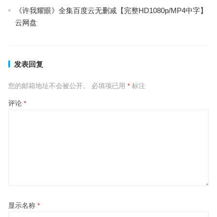
《许我耀眼》全集百度云无删减【完整HD1080p/MP4中字】
云网盘
发表回复
您的邮箱地址不会被公开。
必填项已用
*
标注
评论
*
显示名称
*