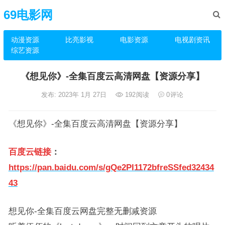
69电影网
动漫资源
比亮影视
电影资源
电视剧资讯
综艺资源
《想见你》-全集百度云高清网盘【资源分享】
发布: 2023年 1月 27日
192
阅读
0
评论
《想见你》-全集百度云高清网盘【资源分享】
百度云链接
：
https://pan.baidu.com/s/gQe2PI1172bfreSSfed32434
43
想见你-全集百度云网盘完整无删减资源