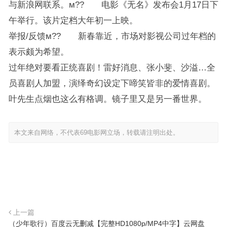
与新浪网联系。м?? 电影《无名》发布会1月17日下
午举行。该片定档大年初一上映。
举报/反馈м?? 新春靠近，市场对影视公司过年档的
表示颇为希望。
过年绝对要看正统喜剧！雷好消息、张小斐、沙溢…全
员喜剧人加盟，演绎奇幻设定下啼笑皆非的爱情喜剧。
叶先生点烟也这么有格调。镜子里又是另一番世界。
本文来自网络，不代表69电影网立场，转载请注明出处。
上一篇
（少年歌行）百度云无删减【完整HD1080p/MP4中字】云网盘