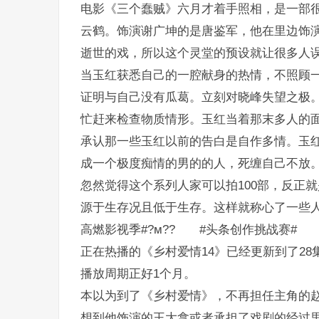
电影《三个蠢贼》六月才着手照相，是一部
云鹤。饰演谢广坤的是唐鉴军，他在里边饰
逝世的戏，所以这个灵堂的预设就让很多人误
当玉红获悉自己的一腔献身的热情，不照顾
证明与自己没有瓜葛。立刻对晓峰失望之极
忙赶来检查物质情形。玉红当着那末多人的
承认那一些玉红以前的告白是自作多情。玉
成一个极度痴情的男的的人，死缠自己不放
忽然觉得这个系列人家可以拍100部，反正
源于生存况且低于生存。这样就称心了一些人站
高燃影视季#?м?? #头条创作挑战赛#
正在热播的《乡村爱情14》已经更新到了2
播放周期正好1个月。
本以为到了《乡村爱情》，不再担任主角的
想到他饰演的王大拿或者承担了戏剧的经过