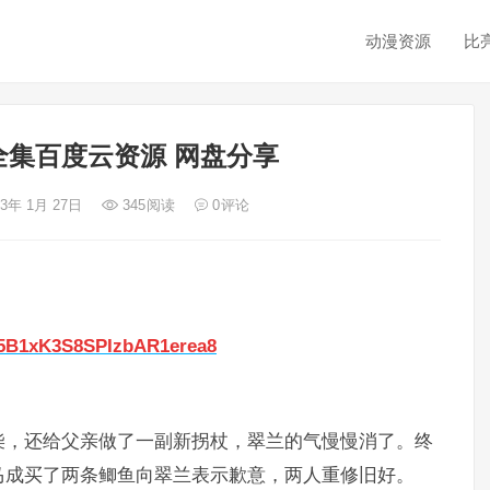
动漫资源
比
全集百度云资源 网盘分享
23年 1月 27日
345
阅读
0
评论
2x5B1xK3S8SPIzbAR1erea8
柴，还给父亲做了一副新拐杖，翠兰的气慢慢消了。终
马成买了两条鲫鱼向翠兰表示歉意，两人重修旧好。