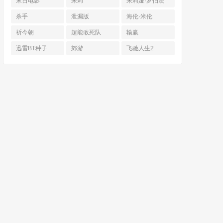
末日电影
朱莉
朱莉娅·罗伯茨
杀手
泄漏版
海伦·米伦
祈今朝
超能敢死队
输赢
迅雷BT种子
郊游
飞驰人生2