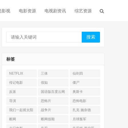
亮影视
电影资源
电视剧资讯
综艺资源
搜索
标签
NETFLIX
三体
仙剑四
传记电影
假如
僵尸
反派
国语版百度云网
奥斯卡
盘
导演
恐怖片
恐怖电影
我们一起摇太阳
战争片
扎克·施奈德
断网
断网假期
月球叛军