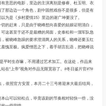
很有意思的电影，里边的主演离别是修睿、杜玉明、衣
演了那边边一个角色，剧中固然戏份不是很多，但是有
以为是《乡村爱情15》里边的谢广坤要没了。
一切的赶来，只是由于晓峰想向喜爱的姑娘证明清白，
。可这甚至于还不是最糟的局面，史泰松和一溜军队急
面，被晓峰急躁的要求澄清两人的关系，晓峰还要玉红
红羞愧至极。疯爱憎恶之下，着手胡言乱语，把晓峰说
。
就是平时生存嘛，不用通过艺术加工。在这处，作品来
在“上帝”视角对作品无限宽容了。#冬日鉴片官#?#
8集，依照官方安置，本月二十三号将迎来大最后结局，
赵本山可以轻松点，毕竟该剧的节奏相对轻快一些，没
里的一些悲情。