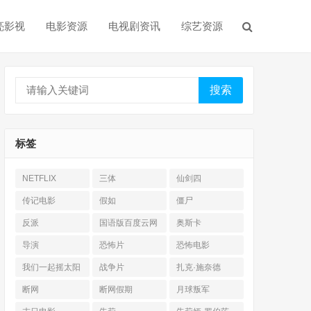
亮影视
电影资源
电视剧资讯
综艺资源
搜索
标签
NETFLIX
三体
仙剑四
传记电影
假如
僵尸
反派
国语版百度云网
奥斯卡
盘
导演
恐怖片
恐怖电影
我们一起摇太阳
战争片
扎克·施奈德
断网
断网假期
月球叛军