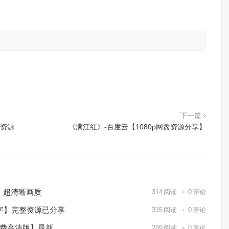
。
下一篇
字资源
《满江红》-百度云【1080p网盘资源分享】
）超清晰画质
314
阅读
0
评论
中字】完整资源已分享
315
阅读
0
评论
免费高清版】最新
289
阅读
0
评论