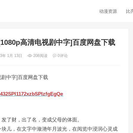
动漫资源
比
1080p高清电视剧中字]百度网盘下载
23年 1月 13日
208
阅读
0
评论
视剧中字]百度网盘下载
34432SPI1172xzbSPIzfgEgQe
，发了财，出了名，变成父母的体面。
一块儿，在文字中潋滟年月波光，在阅览中浸润心灵成