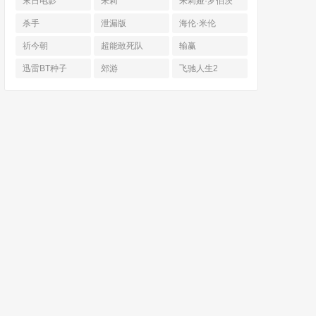
末日电影
朱莉
朱莉娅·罗伯茨
杀手
泄漏版
海伦·米伦
祈今朝
超能敢死队
输赢
迅雷BT种子
郊游
飞驰人生2