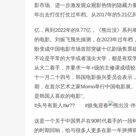
影市场、进一步激发观众观影热情的隐藏力量
年出去打仗打仗过年档。从2017年的5.21亿到
亿，再到2022年的9.77亿，《熊出没》
的电影。刘振飞预先揣测，在2023年过年档，
盼变成中国电影市场首部突破十亿剧场售票
不论是平常的大学或者顶尖大学，都是有双
从大二着手，并要求一年+级的主修课成绩较
十一月二十四号，韩国电影振兴委员会表示，
期，在首尔艺术之家Momo举行中国电影展
是韩国人喜欢的电影”。
#头号有新人#м?? #娱兔迎春
这是一个关于中国男乒在90时代着手的一段
的时期回响，给与很多人更多在新一年拼搏