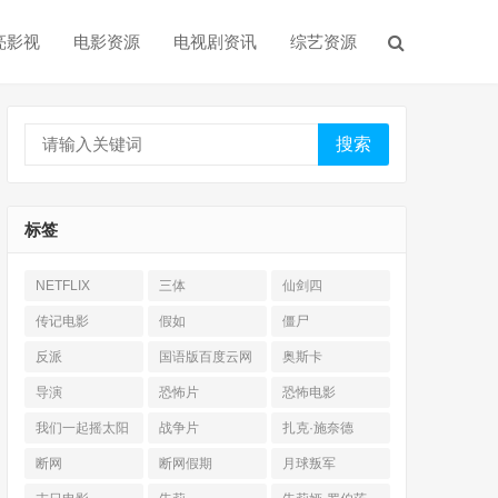
亮影视
电影资源
电视剧资讯
综艺资源
搜索
标签
NETFLIX
三体
仙剑四
传记电影
假如
僵尸
反派
国语版百度云网
奥斯卡
盘
导演
恐怖片
恐怖电影
我们一起摇太阳
战争片
扎克·施奈德
断网
断网假期
月球叛军