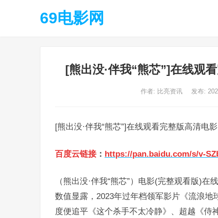
69电影网
[熊出没·伴我“熊芯”]在线
作者:
比亮资讯
发布: 20
[熊出没·伴我“熊芯”]在线观看完整版高清电
百度云链接
：
https://pan.baidu.com/s/v-
（熊出没·伴我“熊芯”）电影(完整观看版)在线
数值显露，2023年过年档领军影片《流浪地
度便追平《这个杀手不太冷静》、超越《侍