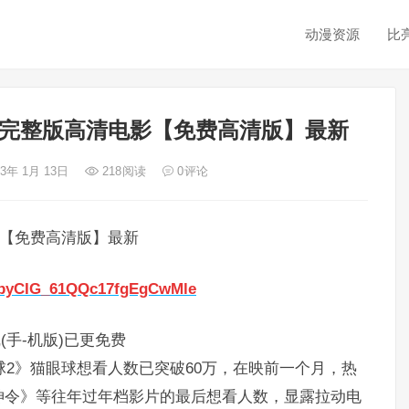
动漫资源
比
观看完整版高清电影【免费高清版】最新
23年 1月 13日
218
阅读
0
评论
影【免费高清版】最新
SZbyCIG_61QQc17fgEgCwMle
(手-机版)已更免费
球2》猫眼球想看人数已突破60万，在映前一个月，热
神令》等往年过年档影片的最后想看人数，显露拉动电