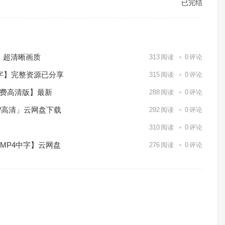
已完结
）超清晰画质
313
阅读
0
评论
中字】完整资源已分享
315
阅读
0
评论
免费高清版】最新
288
阅读
0
评论
p/高清」云网盘下载
292
阅读
0
评论
】
310
阅读
0
评论
/MP4中字】云网盘
276
阅读
0
评论