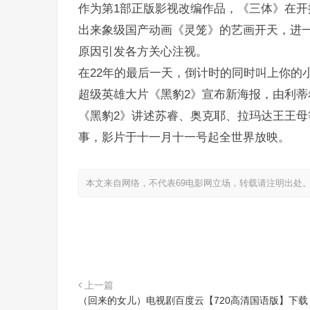
作为第1部正版影视改编作品，《三体》在
出来象级国产动画《灵笼》的艺画开天，进
原因引发各方关心注视。
在22年的最后一天，倒计时的同时叫上你的
超级英雄大片《黑豹2》宣布新海报，由利蒂
《黑豹2》讲述苏睿、奥克耶、拉玛达王王
事，影片于十一月十一号起全世界放映。
本文来自网络，不代表69电影网立场，转载请注明出处
上一篇
（回来的女儿）电视剧百度云【720高清国语版】下载