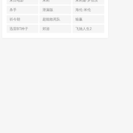
末日电影
朱莉
朱莉娅·罗伯茨
杀手
泄漏版
海伦·米伦
祈今朝
超能敢死队
输赢
迅雷BT种子
郊游
飞驰人生2