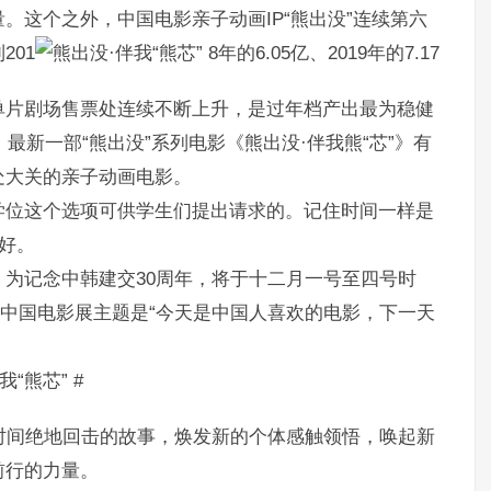
。这个之外，中国电影亲子动画IP“熊出没”连续第六
201
8年的6.05亿、2019年的7.17
系列单片剧场售票处连续不断上升，是过年档产出最为稳健
最新一部“熊出没”系列电影《熊出没·伴我熊“芯”》有
处大关的亲子动画电影。
学位这个选项可供学生们提出请求的。记住时间一样是
好。
为记念中韩建交30周年，将于十二月一号至四号时
。中国电影展主题是“今天是中国人喜欢的电影，下一天
#
时间绝地回击的故事，焕发新的个体感触领悟，唤起新
前行的力量。