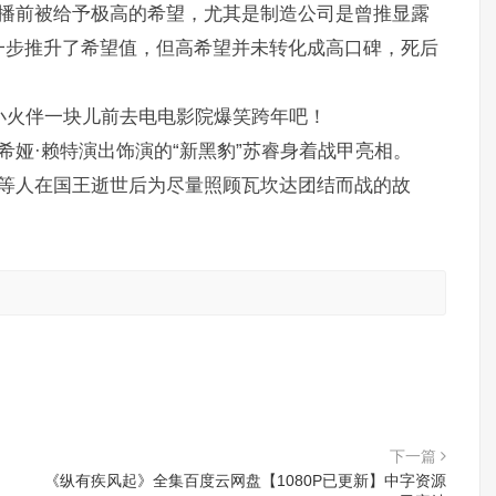
开播前被给予极高的希望，尤其是制造公司是曾推显露
一步推升了希望值，但高希望并未转化成高口碑，死后
小火伴一块儿前去电电影院爆笑跨年吧！
希娅·赖特演出饰演的“新黑豹”苏睿身着战甲亮相。
母等人在国王逝世后为尽量照顾瓦坎达团结而战的故
。
下一篇
《纵有疾风起》全集百度云网盘【1080P已更新】中字资源