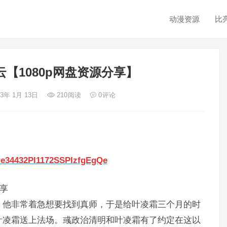
动漫资源
比
【1080p网盘资源分享】
23年 1月 13日
210
阅读
0
评论
fre34432PI1172SSPIzfgEgQe
分享
，他非常着急想要找到真师，于是给叶凌霜三个月的时
叶凌霜送上法场。彧政治清明和叶凌霜有了约定在这以