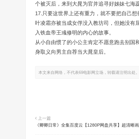
个被灭后，来到大晁为官并追寻好姊妹七海
17.只要这世界上还有重力，就不要把自己想
叶凌霜亦被当成女俘没入教坊司，但她没有
入铁血帝王彧修明的内心的故事。
从小自由惯了的小公主肯定不愿意跑去别国
身取义向男主自荐当大晁皇后。
本文来自网络，不代表69电影网立场，转载请注明出处
上一篇
《卿卿日常》全集百度云【1280P网盘共享】超清晰