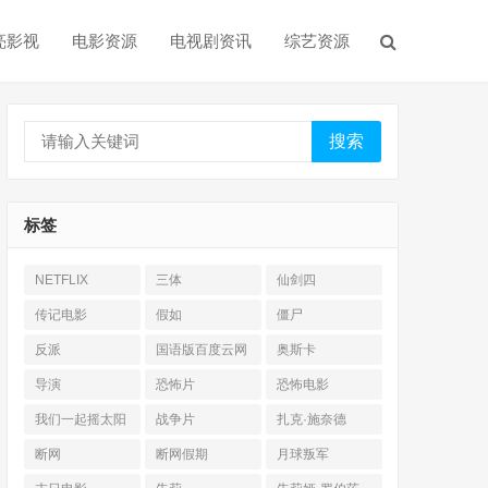
亮影视
电影资源
电视剧资讯
综艺资源
搜索
标签
NETFLIX
三体
仙剑四
传记电影
假如
僵尸
反派
国语版百度云网
奥斯卡
盘
导演
恐怖片
恐怖电影
我们一起摇太阳
战争片
扎克·施奈德
断网
断网假期
月球叛军