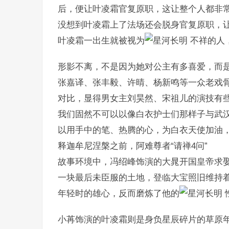
后，便让叶凌霜官复原职，这让整个人都非
没想到叶凌霜上了法场还会脱身官复原职，
叶凌霜一出生就被视为
不祥的人
形影不离，不是因为她对公主有多喜爱，而
张嘉译、张丰毅、许晴、杨新鸣等一众老戏
对比，显得男女主刘昊然、宋祖儿的演技有
我们固然不可以以像白衣护士们那样子与武
以用手中的笔、热腾的心，为白衣天使加油
释迦牟尼涅槃之前，阿难尊者“请禅4问”
故事环境中，冯绍峰饰演的大晁开国皇帝求
一块最后未臣服的土地，登临大宝照旧维持
年轻时的雄心，反而磨炼了他的
小苒饰演的叶凌霜则是身负星辰碎片的草原