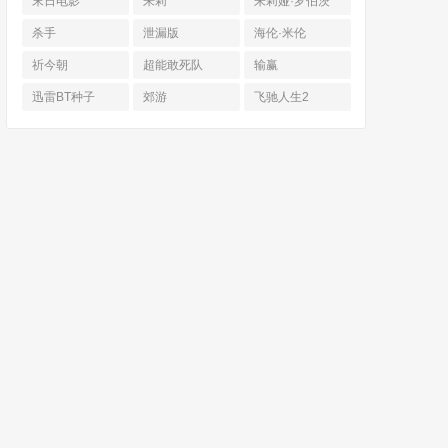
末日电影
朱莉
朱莉娅·罗伯茨
杀手
泄漏版
海伦·米伦
祈今朝
超能敢死队
输赢
迅雷BT种子
郊游
飞驰人生2