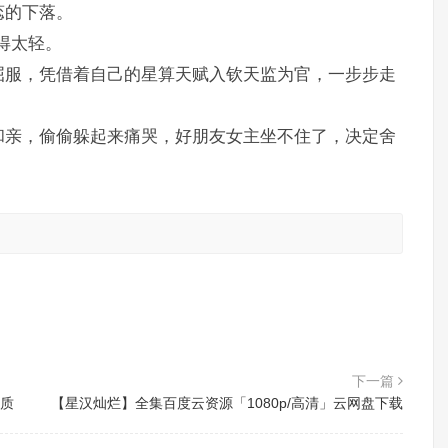
蕊的下落。
得太轻。
屈服，凭借着自己的星算天赋入钦天监为官，一步步走
和亲，偷偷躲起来痛哭，好朋友女主坐不住了，决定舍
。
下一篇
画质
【星汉灿烂】全集百度云资源「1080p/高清」云网盘下载