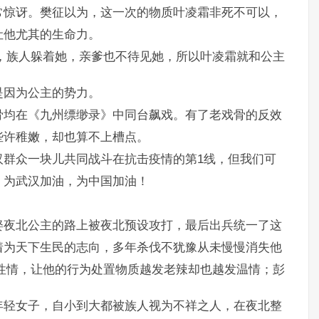
常惊讶。樊征以为，这一次的物质叶凌霜非死不可以，
让他尤其的生命力。
，族人躲着她，亲爹也不待见她，所以叶凌霜就和公主
是因为公主的势力。
骨均在《九州缥缈录》中同台飙戏。有了老戏骨的反效
些许稚嫩，却也算不上槽点。
汉群众一块儿共同战斗在抗击疫情的第1线，但我们可
，为武汉加油，为中国加油！
娶夜北公主的路上被夜北预设攻打，最后出兵统一了这
着为天下生民的志向，多年杀伐不犹豫从未慢慢消失他
性情，让他的行为处置物质越发老辣却也越发温情；彭
年轻女子，自小到大都被族人视为不祥之人，在夜北整