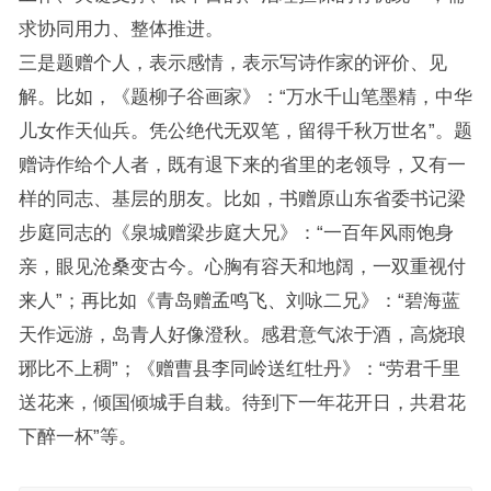
求协同用力、整体推进。
三是题赠个人，表示感情，表示写诗作家的评价、见
解。比如，《题柳子谷画家》：“万水千山笔墨精，中华
儿女作天仙兵。凭公绝代无双笔，留得千秋万世名”。题
赠诗作给个人者，既有退下来的省里的老领导，又有一
样的同志、基层的朋友。比如，书赠原山东省委书记梁
步庭同志的《泉城赠梁步庭大兄》：“一百年风雨饱身
亲，眼见沧桑变古今。心胸有容天和地阔，一双重视付
来人”；再比如《青岛赠孟鸣飞、刘咏二兄》：“碧海蓝
天作远游，岛青人好像澄秋。感君意气浓于酒，高烧琅
琊比不上稠”；《赠曹县李同岭送红牡丹》：“劳君千里
送花来，倾国倾城手自栽。待到下一年花开日，共君花
下醉一杯”等。