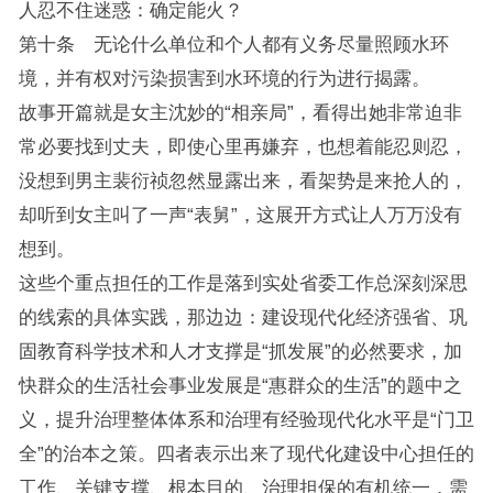
人忍不住迷惑：确定能火？
第十条 无论什么单位和个人都有义务尽量照顾水环
境，并有权对污染损害到水环境的行为进行揭露。
故事开篇就是女主沈妙的“相亲局”，看得出她非常迫非
常必要找到丈夫，即使心里再嫌弃，也想着能忍则忍，
没想到男主裴衍祯忽然显露出来，看架势是来抢人的，
却听到女主叫了一声“表舅”，这展开方式让人万万没有
想到。
这些个重点担任的工作是落到实处省委工作总深刻深思
的线索的具体实践，那边边：建设现代化经济强省、巩
固教育科学技术和人才支撑是“抓发展”的必然要求，加
快群众的生活社会事业发展是“惠群众的生活”的题中之
义，提升治理整体体系和治理有经验现代化水平是“门卫
全”的治本之策。四者表示出来了现代化建设中心担任的
工作、关键支撑、根本目的、治理担保的有机统一，需