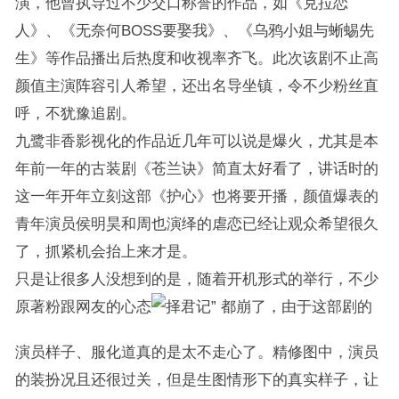
演，他曾执导过不少交口称誉的作品，如《克拉恋
人》、《无奈何BOSS要娶我》、《乌鸦小姐与蜥蜴先
生》等作品播出后热度和收视率齐飞。此次该剧不止高
颜值主演阵容引人希望，还出名导坐镇，令不少粉丝直
呼，不犹豫追剧。
九鹭非香影视化的作品近几年可以说是爆火，尤其是本
年前一年的古装剧《苍兰诀》简直太好看了，讲话时的
这一年开年立刻这部《护心》也将要开播，颜值爆表的
青年演员侯明昊和周也演绎的虐恋已经让观众希望很久
了，抓紧机会抬上来才是。
只是让很多人没想到的是，随着开机形式的举行，不少
原著粉跟网友的心态
都崩了，由于这部剧的
演员样子、服化道真的是太不走心了。精修图中，演员
的装扮况且还很过关，但是生图情形下的真实样子，让