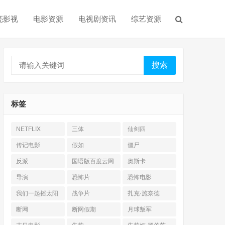
亮影视
电影资源
电视剧资讯
综艺资源
搜索
标签
NETFLIX
三体
仙剑四
传记电影
假如
僵尸
反派
国语版百度云网
奥斯卡
盘
导演
恐怖片
恐怖电影
我们一起摇太阳
战争片
扎克·施奈德
断网
断网假期
月球叛军