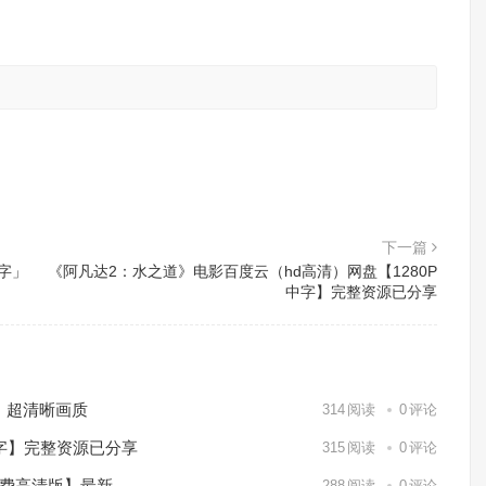
。
下一篇
中字」
《阿凡达2：水之道》电影百度云（hd高清）网盘【1280P
中字】完整资源已分享
）超清晰画质
314
阅读
0
评论
中字】完整资源已分享
315
阅读
0
评论
免费高清版】最新
288
阅读
0
评论