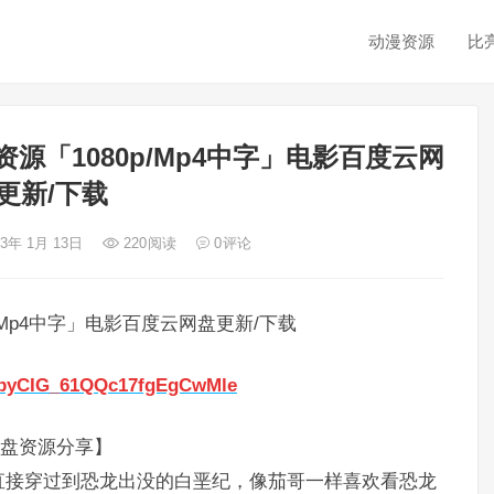
动漫资源
比
资源「1080p/Mp4中字」电影百度云网
更新/下载
23年 1月 13日
220
阅读
0
评论
p/Mp4中字」电影百度云网盘更新/下载
SZbyCIG_61QQc17fgEgCwMle
p网盘资源分享】
直接穿过到恐龙出没的白垩纪，像茄哥一样喜欢看恐龙