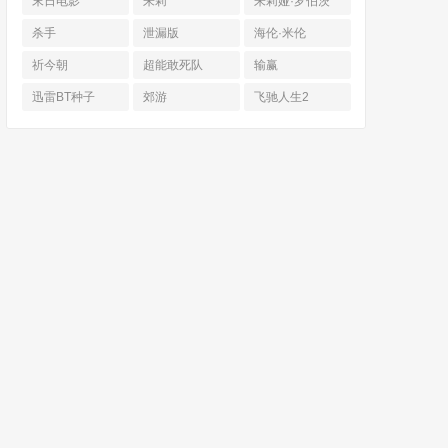
末日电影
朱莉
朱莉娅·罗伯茨
杀手
泄漏版
海伦·米伦
祈今朝
超能敢死队
输赢
迅雷BT种子
郊游
飞驰人生2