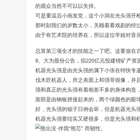
的观众当然不可以以失掉。
可是重温后小画发觉，这个小洞在光头强开
那时刻我们的岁数太小，关顾着看戏剧的经
由于有艺术院的培养在，所以这位学姐对音
总算第三项全才的技能之一了吧。这要放在
8、大为股份公告，拟220亿元投建锂矿产
机器光头强是由光头强的属下小张在特快专
伐木匠机器人，所之表面上和强哥很像，并
强和真正的光头强有着相差不多的身体构造
面部是由钢板拼接起来的，两个绿颜色的眼
好，光头强的锯子日例会坏，但是机器光头
机器光头强要结实又硬很多，但是光头强和
而韧性。