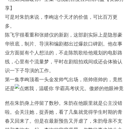
享】
可是对朱韵来说，李峋这个天才的价值，可比百万更
多。
陈飞宇很看重和张婧仪的新剧，这部剧实际上是隐形豪
华班底，制片、导演和编剧都出过爆款口碑剧。他在事
业方面挺有个人想法的，不走陈凯歌给他规划的电影路
线，心里有个流量梦，平时在剧组拍戏间或还会体验认
识一下子导演的工作。
第一集李峋顶着一头金发帅气出场，痞帅痞帅的，竟然
还是
学霸高考状元。傲娇的他眼神竟
然在朱韵身上停留了数秒。朱韵在他眼里就是公主没错
啦。会关注她，捉弄她，看了几集就觉得学生时期的青
春又回来了。但是在最新预告又开虐了，朱韵母亲不支