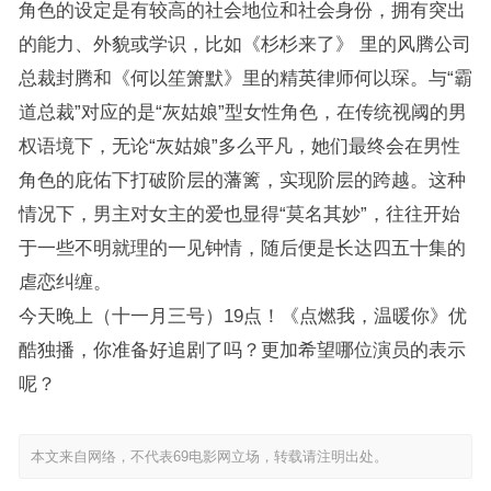
角色的设定是有较高的社会地位和社会身份，拥有突出
的能力、外貌或学识，比如《杉杉来了》 里的风腾公司
总裁封腾和《何以笙箫默》里的精英律师何以琛。与“霸
道总裁”对应的是“灰姑娘”型女性角色，在传统视阈的男
权语境下，无论“灰姑娘”多么平凡，她们最终会在男性
角色的庇佑下打破阶层的藩篱，实现阶层的跨越。这种
情况下，男主对女主的爱也显得“莫名其妙”，往往开始
于一些不明就理的一见钟情，随后便是长达四五十集的
虐恋纠缠。
今天晚上（十一月三号）19点！《点燃我，温暖你》优
酷独播，你准备好追剧了吗？更加希望哪位演员的表示
呢？
本文来自网络，不代表69电影网立场，转载请注明出处。