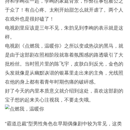
持和李峋在一起，李峋的家庭背景，作弊往事也被公之
于众了！有点心疼。太刚开始甜怎么就开虐了。两个人
在戏外也是很好磕了！
电视剧里应该是三年不见，朱韵见到李峋的表示就是这
样。
电视剧《点燃我，温暖你》之所以变成热议的黑马，就
是由于这部剧在照相阶段就靠着氛围感的路透吸引了大
批粉丝。当时照片里的陈飞宇，皮肤白到反光，金色的
头发就像是从幽默诙谐的银幕里走出来的主角，光线照
在他的身上都有着青年时期伤痛的破碎感。
好了今天的内里本质意义就介绍到这处，喜欢这部剧的
宝子想的起来关心注视我，不要走失哦。
“霸道总裁”型男性角色在早期偶像剧中较为常见，这类