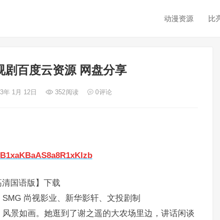
动漫资源
比
视剧百度云资源 网盘分享
23年 1月 12日
352
阅读
0
评论
SPB1xaKBaAS8a8R1xKIzb
高清国语版】下载
SMG 尚视影业、新华影轩、文投剧制
，风景如画。她逛到了谢之遥的大农场里边，讲话闲谈