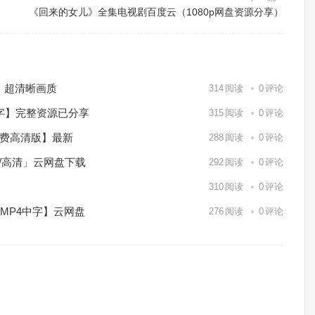
《回来的女儿》全集电视剧百度云（1080p网盘资源分享）
）超清晰画质
314
阅读
0
评论
中字】完整资源已分享
315
阅读
0
评论
免费高清版】最新
288
阅读
0
评论
p/高清」云网盘下载
292
阅读
0
评论
】
310
阅读
0
评论
/MP4中字】云网盘
276
阅读
0
评论