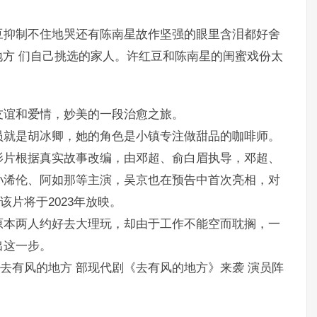
豆抑制不住地哭还有陈南星故作坚强的眼里含泪都好舍
们自己挑选的家人。许红豆和陈南星的闺蜜戏份太
友谊和爱情，妙美的一段治愈之旅。
员就是胡冰卿，她的角色是小镇专注做甜品的咖啡师。
影片根据真实故事改编，由邓超、俞白眉执导，邓超、
孙浠伦、阿如那等主演，吴京也在预告中首次亮相，对
该片将于2023年放映。
原本两人约好去大理玩，却由于工作不能空而耽搁，一
出这一步。
部现代剧《去有风的地方》来袭 演员阵