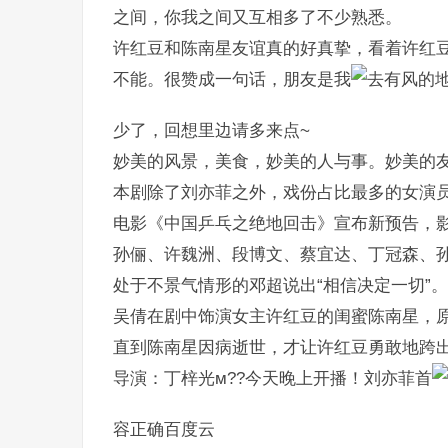
之间，你我之间又互相多了不少熟悉。
许红豆和陈南星友谊真的好真挚，看着许红
不能。很赞成一句话，朋友是我
少了，回想里边请多来点~
妙美的风景，美食，妙美的人与事。妙美的
本剧除了刘亦菲之外，戏份占比最多的女演
电影《中国乒乓之绝地回击》宣布新预告，
孙俪、许魏洲、段博文、蔡宜达、丁冠森、
处于不景气情形的邓超说出“相信决定一切”。
吴倩在剧中饰演女主许红豆的闺蜜陈南星，
直到陈南星因病逝世，才让许红豆勇敢地跨
导演：丁梓光м??今天晚上开播！刘亦菲首
容正确百度云