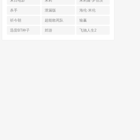
末日电影
朱莉
朱莉娅·罗伯茨
杀手
泄漏版
海伦·米伦
祈今朝
超能敢死队
输赢
迅雷BT种子
郊游
飞驰人生2