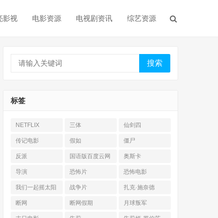
亮影视
电影资源
电视剧资讯
综艺资源
搜索
标签
NETFLIX
三体
仙剑四
传记电影
假如
僵尸
反派
国语版百度云网
奥斯卡
盘
导演
恐怖片
恐怖电影
我们一起摇太阳
战争片
扎克·施奈德
断网
断网假期
月球叛军