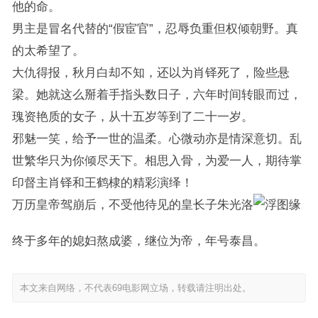
他的命。
男主是冒名代替的“假宦官”，忍辱负重但权倾朝野。真
的太希望了。
大仇得报，秋月白却不知，还以为肖铎死了，险些悬
梁。她就这么掰着手指头数日子，六年时间转眼而过，
瑰资艳质的女子，从十五岁等到了二十一岁。
邪魅一笑，给予一世的温柔。心微动亦是情深意切。乱
世繁华只为你倾尽天下。相思入骨，为爱一人，期待掌
印督主肖铎和王鹤棣的精彩演绎！
万历皇帝驾崩后，不受他待见的皇长子朱光洛
终于多年的媳妇熬成婆，继位为帝，年号泰昌。
本文来自网络，不代表69电影网立场，转载请注明出处。