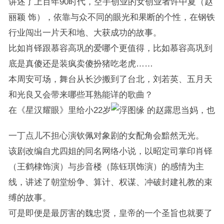
讲述了上百年90时代，空手创业的女创业者许中夏（赵
丽颖 饰），依靠与众不同的眼光和果断的个性，在钢铁
行业闯出一片天和地、大获成功的故事。
比如肖铎跟慕容高巩的爱哪个更值得，比如慕容高巩到
底是真傻还是装疯卖傻扮猪吃老虎……
本周安可场，舞台从长沙搬到了台北，刘若英、五月天
和光良又会带来哪些耳熟能详的歌曲？
在《星汉耀眼》里给小22岁
的赵露思当妈，也
一丁点儿不担心演钦佩对象剧的女配角会黯然无光。
该剧改编自尤四姐的同名网络小说，以昭定司掌印肖铎
（王鹤棣饰演）与步音楼（陈钰琪饰演）的感情为主
线，讲述了朝堂纷争、算计、权谋、冲破封建礼教的束
缚的故事。
可是即便是最厉害的魏忠贤，皇帝的一个圣旨也就要了