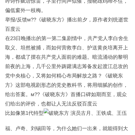
吟诗作赋语惊雷，字里行间声似催，报晓雄鸡啼不住，
偏低窗外一枝梅。
举报/反馈м??《破晓东方》播出前夕，原作者刘统逝世
百度云
在23日晚播出的第一第二集剧情中，共产党人李白舍生
取义、坦然被捕，而如何营救李白、护送黄炎培离开上
海，都成了摆在共产党人面前的难题。暗流涌动的黎明
前夜的上海，几千公里外踌躇满志筹备发起渡江总攻的
党中央核心，又将如何精心布局解放之路？《破晓东
方》这部电视剧形态的党史教科书，将用细腻的创作，
给出答案。м??《破晓东方》首播口碑如期而至，观众
们给出的评价，也都让人无法反驳百度云
比如像第1代特型
演员古月、王铁成、王伍
福、卢奇、刘锡田等，为什么她们一出来，就能得到大