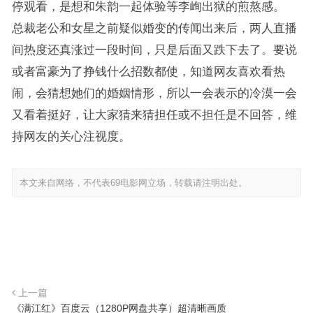
停观看，是想和朱韵一起体验等李峋出狱的煎熬感。
总裁老公和女星之前疑似婚变的传闻出来后，两人直播
间热度还真涨过一段时间，只是后面又跌下去了。要说
或者富豪为了挣钱什么招数都使，知道网友喜欢看热
闹，会猜想她们的婚姻情形，所以一会表示的冷漠一会
又看着挺好，让大家猜来猜担任或不担任是不回答，维
持网友的关心注视度。
本文来自网络，不代表69电影网立场，转载请注明出处。
上一篇
《满江红》百度云（1280P网盘共享）超清晰画质