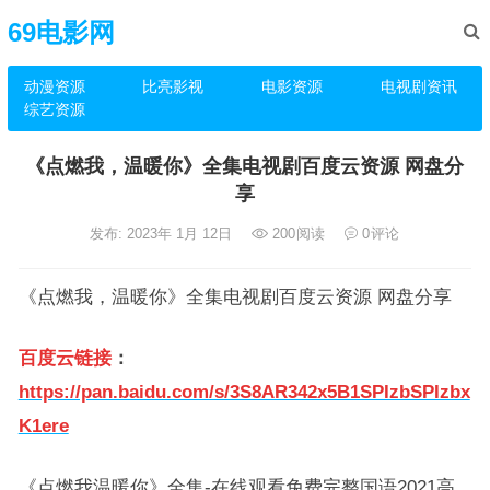
69电影网
动漫资源
比亮影视
电影资源
电视剧资讯
综艺资源
《点燃我，温暖你》全集电视剧百度云资源 网盘分
享
发布: 2023年 1月 12日
200
阅读
0
评论
《点燃我，温暖你》全集电视剧百度云资源 网盘分享
百度云链接
：
https://pan.baidu.com/s/3S8AR342x5B1SPIzbSPIzbx
K1ere
《点燃我温暖你》全集-在线观看免费完整国语2021高