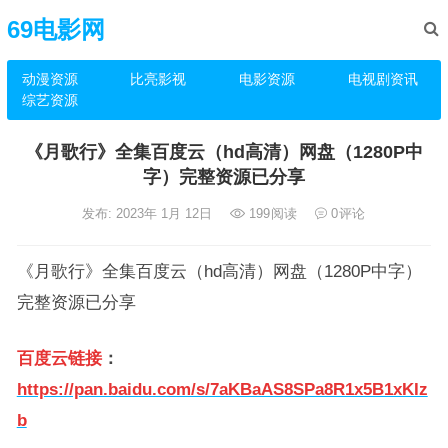
69电影网
动漫资源
比亮影视
电影资源
电视剧资讯
综艺资源
《月歌行》全集百度云（hd高清）网盘（1280P中
字）完整资源已分享
发布: 2023年 1月 12日
199
阅读
0
评论
《月歌行》全集百度云（hd高清）网盘（1280P中字）
完整资源已分享
百度云链接
：
https://pan.baidu.com/s/7aKBaAS8SPa8R1x5B1xKIz
b