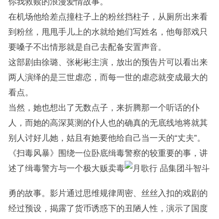
你我救赎的浪漫爱情故事。
在机场他给差点撞柱子上的粉丝挡柱子，从厕所出来看
到粉丝，甩甩手儿上的水就给她们写姓名，他每部戏只
要嗓子不出情形就是自己去配备安置声音。
这部剧由徐璐、张彬彬主演，放出的预告片可以看出来
两人演绎的是三世虐恋，而每一世的虐恋就变成最大的
看点。
当然，她也想出了无数点子，来折腾那一个听话的仆
人，而她的高深莫测的仆人也的确真的无底线地将就其
别人讨好儿她，姑且有她要他给自己当一天的“丈夫”。
《扫毒风暴》围绕一位卧底缉毒警察的较重要的事，讲
述了缉毒警方与一个极大贩卖毒
品集团斗智斗
勇的故事。影片通过思维规律周密、丝丝入扣的戏剧的
经过预设，揭露了货币诱惑下的丑陋人性，演示了国度