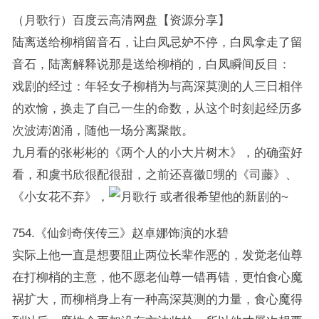
（月歌行）百度云高清网盘【资源分享】
陆离送给柳梢留音石，让白凤忌妒不停，白凤拿走了留
音石，陆离解释说那是送给柳梢的，白凤瞬间反目：
戏剧的经过：年轻女子柳梢为与高深莫测的人三日相伴
的欢愉，换走了自己一生的命数，从这个时刻起经历多
次波涛汹涌，随他一场分离聚散。
九月看的张彬彬的《两个人的小大片树木》，的确蛮好
看，和虞书欣很配很甜，之前还喜徽甥的《司藤》、
《小女花不弃》，
或者很希望他的新剧的~
754.《仙剑奇侠传三》赵卓娜饰演的水碧
实际上他一直是想要阻止两位长辈作恶的，发觉老仙尊
在打柳梢的主意，他不愿老仙尊一错再错，更怕食心魔
祸扩大，而柳梢身上有一种高深莫测的力量，食心魔得