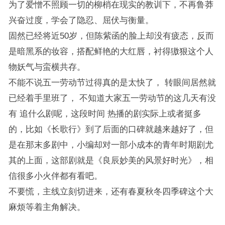
为了爱憎不照顾一切的柳梢在现实的教训下，不再鲁莽
兴奋过度，学会了隐忍、屈伏与衡量。
固然已经将近50岁，但陈紫函的脸上却没有疲态，反而
是暗黑系的妆容，搭配鲜艳的大红唇，衬得獓狠这个人
物妖气与蛮横共存。
不能不说五一劳动节过得真的是太快了， 转眼间居然就
已经着手里班了， 不知道大家五一劳动节的这几天有没
有 追什么剧呢，这段时间 热播的剧实际上或者挺多
的，比如《长歌行》到了后面的口碑就越来越好了，但
是在那末多剧中，小编却对一部小成本的青年时期剧尤
其的上面，这部剧就是《良辰妙美的风景好时光》，相
信很多小火伴都有看吧。
不要慌，主线立刻切进来，还有春夏秋冬四季碑这个大
麻烦等着主角解决。