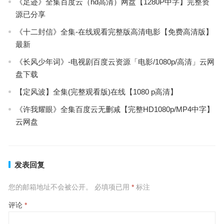
《足迹》全集百度云（hd高清）网盘【1280P中字】完整资
源已分享
《十二封信》全集-在线观看完整版高清电影【免费高清版】
最新
《长风少年词》-电视剧百度云资源「电影/1080p/高清」云网
盘下载
【定风波】全集(完整观看版)在线【1080 p高清】
《许我耀眼》全集百度云无删减【完整HD1080p/MP4中字】
云网盘
发表回复
您的邮箱地址不会被公开。
必填项已用
*
标注
评论
*