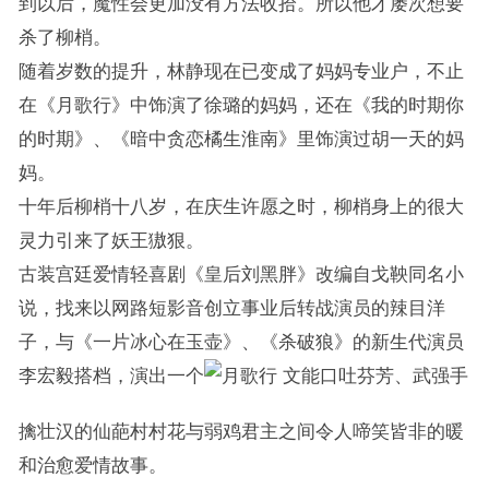
到以后，魔性会更加没有方法收拾。所以他才屡次想要
杀了柳梢。
随着岁数的提升，林静现在已变成了妈妈专业户，不止
在《月歌行》中饰演了徐璐的妈妈，还在《我的时期你
的时期》、《暗中贪恋橘生淮南》里饰演过胡一天的妈
妈。
十年后柳梢十八岁，在庆生许愿之时，柳梢身上的很大
灵力引来了妖王獓狠。
古装宫廷爱情轻喜剧《皇后刘黑胖》改编自戈鞅同名小
说，找来以网路短影音创立事业后转战演员的辣目洋
子，与《一片冰心在玉壶》、《杀破狼》的新生代演员
李宏毅搭档，演出一个
文能口吐芬芳、武强手
擒壮汉的仙葩村村花与弱鸡君主之间令人啼笑皆非的暖
和治愈爱情故事。