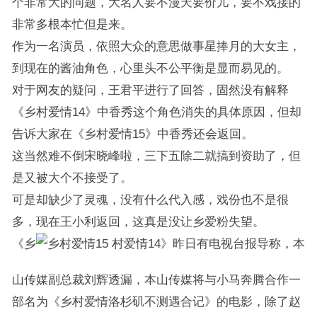
个非常大的问题，大名人要不漫天要价儿，要不戏接的
非常多根本忙但是来。
作为一名演员，依照大众的意思做事星捧月的大女主，
到现在的酱油角色，心里头不公平衡是显而易见的。
对于网友的疑问，王君平进行了回答，固然没有解释
《乡村爱情14》中香秀这个角色消失的具体原因，但却
告诉大家在《乡村爱情15》中香秀还会返回。
这当然难不倒宋晓峰啦，三下五除二就搞到资助了，但
是又被大个不接受了。
可是却缺少了灵魂，没有什么代入感，戏份也不是很
多，现在王小利返回，这真是没让乡爱粉失望。
《乡
村爱情14》昨日有电视台报导称，本
山传媒副总裁刘辉透漏，本山传媒将与小马奔腾合作一
部名为《乡村爱情洛杉矶不测遇合记》的电影，除了赵