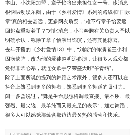
本山、小沈阳加盟，章子怡将出来担任女一号。该消息
很快哄动娱乐圈，由于《乡村爱情》系列的路线和“国际
章”真的相去甚远，更多网友质疑，“难不行章子怡要返
回起点重新着手？”对此消息，小马奔腾有关负责人予以
明确承认，称除了章子怡演出饰演，还有其他惊喜。
去年开播的《乡村爱情13》中，“刘能”的饰演者王小利
因病缺阵，改为他的爱徒赵明远参演，让很多人观众都
觉得非常心寒，就连女歌手李荣盛大呼“爷青结”。
除了上面所说的提到的舞蹈艺术家外，很多人还可以在
抖音上熟悉到更多的舞者，熟悉到更多舞蹈的吸引力。
闻一多曾说过，“舞是生命思想格调最直接、最本质、最
强烈、最尖锐、最单纯而又最充足的表示”，通过舞蹈，
很多人可以感觉那蕴含那边边最炙热的感动和快乐。
本文来自网络，不代表69电影网立场，转载请注明出处。