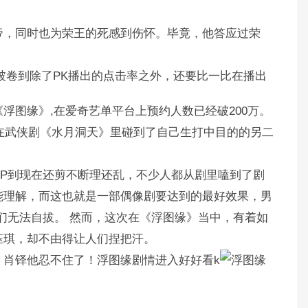
帝，同时也为荣王的死感到伤怀。毕竟，他答应过荣
被卷到除了PK播出的点击率之外，还要比一比在播出
浮图缘》,在爱奇艺单平台上预约人数已经破200万。
还在武侠剧《水月洞天》里碰到了自己生打中目的的另二
P到现在还剪不断理还乱，不少人都从剧里嗑到了剧
能理解，而这也就是一部偶像剧要达到的最好效果，男
们无法自拔。 然而，这次在《浮图缘》当中，有着如
钰琪，却不由得让人们捏把汗。
！肖铎他忍不住了！浮图缘剧情进入好好看k