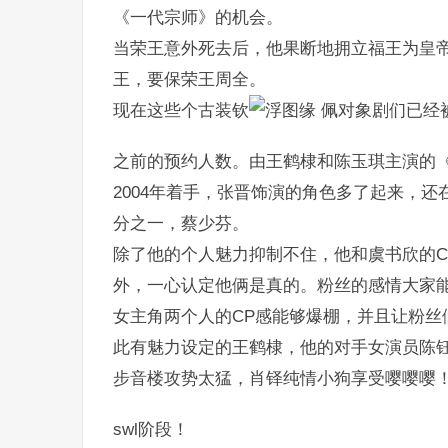
《一代宗师》的机会。
当荣王意外死去后，他果断地拥立福王为皇
王，要保荣王周全。
现在这些个古装钦
佩对象剧们已经
之前的预约人数。由王鹤棣和陈玉琪主演的《
2004年着手，张晋饰演的角色多了起来，
分之一，蔡少芬。
除了他的个人魅力抑制不住，他和虞书欣的C
外，一心认定他俩是真的。粉丝的感情大家
女主角两个人的CP感能够爆棚，并且让粉丝
此有魅力设定的王鹤棣，他的对手女演员陈
步音楼攻势太猛，肖铎纯情小狗享受嘤嘤嘤
swl阶段！