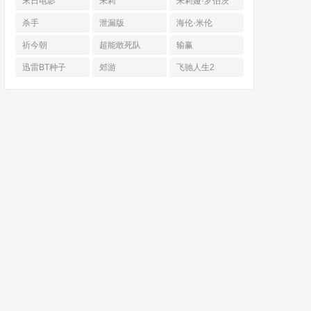
末日电影
朱莉
朱莉娅·罗伯茨
杀手
泄漏版
海伦·米伦
祈今朝
超能敢死队
输赢
迅雷BT种子
郊游
飞驰人生2