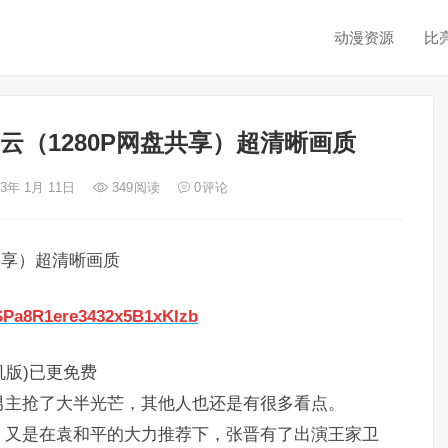
动漫资源
比
云（1280P网盘共享）超清晰画质
23年 1月 11日
349
阅读
0
评论
共享）超清晰画质
8SPa8R1ere3432x5B1xKIzb
机版)已更免费
男主抢了大半光芒，其他人也还是有很多看点。
，又是在袁和平的大力推荐下，张晋有了出演王家卫