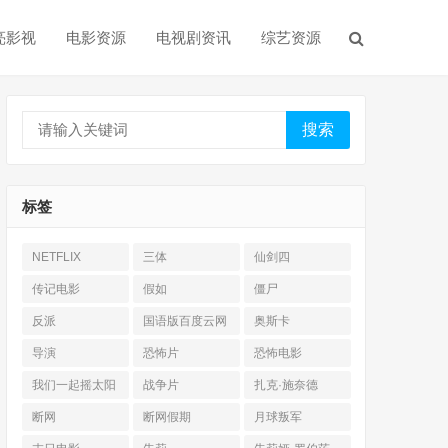
亮影视
电影资源
电视剧资讯
综艺资源
搜索
标签
NETFLIX
三体
仙剑四
传记电影
假如
僵尸
反派
国语版百度云网
奥斯卡
盘
导演
恐怖片
恐怖电影
我们一起摇太阳
战争片
扎克·施奈德
断网
断网假期
月球叛军