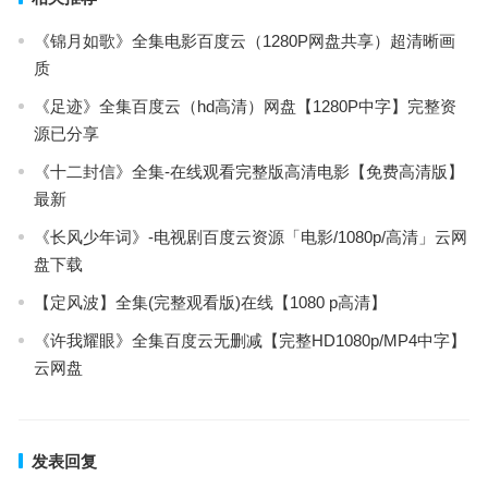
《锦月如歌》全集电影百度云（1280P网盘共享）超清晰画
质
《足迹》全集百度云（hd高清）网盘【1280P中字】完整资
源已分享
《十二封信》全集-在线观看完整版高清电影【免费高清版】
最新
《长风少年词》-电视剧百度云资源「电影/1080p/高清」云网
盘下载
【定风波】全集(完整观看版)在线【1080 p高清】
《许我耀眼》全集百度云无删减【完整HD1080p/MP4中字】
云网盘
发表回复