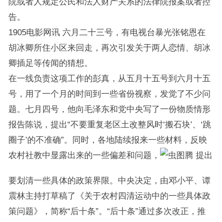
院或者人规定公民和法人财产关系的法律院报案或者控
告。
1905电影网讯 六月二十三号，有电视台暴光张铭恩在
胡冰卿所住小区来回走，再次引发关于两人恋情、胡冰
卿插足等传闻的猜想。
在一线负责这项工作的彭真，从五月十五号到六月十五
号，用了一个月的时间到一些省份视察，发觉了不少问
题。七月四号，他向毛泽东和党中央写了一份物质情形
报告陈说，提出“不要重复老区土改整风时‘搬石块’、‘跳
圈子’的不准确”。同时，各地陆续报来一些材料，反映
农村社教中显露出来的一些偏差和问题，
提出
要划清一些具体的政策界限。中央决定，由邓小平、谭
震林主持打草稿了《关于农村四清运动中的一些具体政
策问题》，简称“后十条”。“后十条”通过多次改正，推