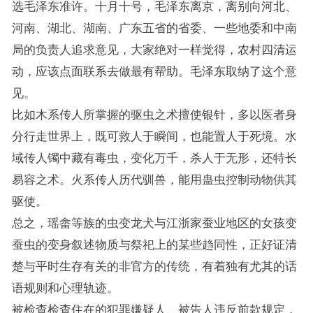
选毛泽东准许。十月十号，毛泽东离京，离别向河北、
河南、湖北、湖南、广东五省的省委、一些地委和中南
局的负责人追求意见，大家绝对一样觉得，农村四清运
动，应该点面联系去做最有帮助。毛泽东取纳了这个意
见。
比如木系传人所掌握的驱虫之术擅使银针，多以医者身
分行走世界上，既可救人于瞬间，也能置人于死境。水
域传人镯中藏有毒虫，变化万千，杀人于无形，还特长
易容之术。火系传人历代驯兽，能用蛊虫控制动物供其
驱使。
总之，瑶畲等族的虫变龙犬与江浙家蚕业地区的女孩变
蚕虫的变身叙述物质与祭祀上的某些趋同性，正好证清
楚与平时生存有关的非官方的传统，有着独有尤其的话
语规则和心理轨迹。
被检查检查住在的犯罪嫌疑人、被告人违反前款规定，