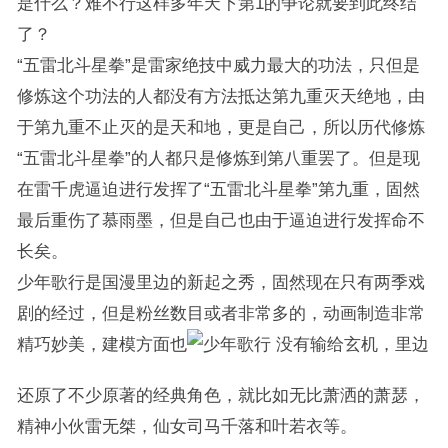
是什么？难不行这样多年天下第1的争论就要到此终结
了？
“五雷北斗星拳”是雷家绝技中威力最大的功法，只但是
修炼这个功法的人都没有方法抵达第九重灭天绝地，由
于第九重不止灭的是天和地，更是自己，所以历代修炼
“五雷北斗星拳”的人都只是修炼到第八重罢了。但是现
在雷千虎逼迫进行发挥了“五雷北斗星拳”第九重，固然
最后重伤了慕雨墨，但是自己也由于逼迫进行发挥命不
长矣。
少年歌行是国漫里边的新起之秀，固然现在只有两季戏
剧的经过，但是粉丝数目或者非常多的，动画制造非常
精巧妙美，建模方面也
没有输给玄机，里边
还原了不少原著的经典角色，就比如无比萧洒的萧瑟，
精神小伙雷无桀，仙女司马千落和叶若衣等。