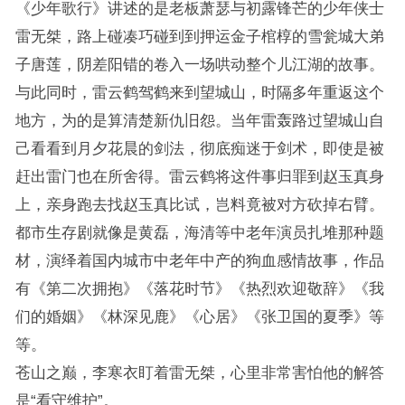
《少年歌行》讲述的是老板萧瑟与初露锋芒的少年侠士
雷无桀，路上碰凑巧碰到到押运金子棺椁的雪瓮城大弟
子唐莲，阴差阳错的卷入一场哄动整个儿江湖的故事。
与此同时，雷云鹤驾鹤来到望城山，时隔多年重返这个
地方，为的是算清楚新仇旧怨。当年雷轰路过望城山自
己看看到月夕花晨的剑法，彻底痴迷于剑术，即使是被
赶出雷门也在所舍得。雷云鹤将这件事归罪到赵玉真身
上，亲身跑去找赵玉真比试，岂料竟被对方砍掉右臂。
都市生存剧就像是黄磊，海清等中老年演员扎堆那种题
材，演绎着国内城市中老年中产的狗血感情故事，作品
有《第二次拥抱》《落花时节》《热烈欢迎敬辞》《我
们的婚姻》《林深见鹿》《心居》《张卫国的夏季》等
等。
苍山之巅，李寒衣盯着雷无桀，心里非常害怕他的解答
是“看守维护”。