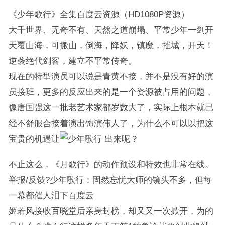
《少年歌行》全集百度云资源（HD1080P资源）
大千世界、无奇不有、天然之道崩塌、平常少年一剑开
天覆山海，可搬山，倒海，降妖，镇魔，摧城，开天！
逆袭绝代剑客，建立不平常传奇。
现在的特型演员可以说是青黄不接，并不是没有好的演
员接班，更多的反应出来的是一个资源被占用的问题，
像唐国强这一批老艺术家都岁数大了，实际上根本就已
经不舒服合接着演出饰演伟人了，为什么不可以以把这
宝贵的机遇让
出来呢？
不止这么，《月歌行》的动作预设和特效也非常在线。
举报/反馈?少年歌行：固然忘忧大师的镜头不多，但每
一幕都催人泪下百度云
姬若风接收百晓堂后亲身封榜，却又又一次掀开，为的