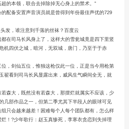
超的本领，联合去掉除掉无心身上的禁术。”
的配备安置声音演员就是曾得到年份最佳声优的729
长头发，谁注意到千落的丝袜？百度云
就都在司马长风身上了，这样大的雪瓮城竟是四下里竖
机危机四伏之城，暗河，无双城，唐门，乃至于于赤
三位，剑仙五位，惟独这枪仅此一位，正是当今用枪第
卢玉翟看到司马长风显露出来，威风生气瞬间全无，就
有若森大，既然没有若森大，那摆烂就属实不应该，少
欢的几部作品之一，但第二季尤其下半段人的眼球可见
造组只会越来越差！困难每个人每个团队都有，怎么样
摆烂！?少年歌行：赵玉真惨死，李寒衣贪恋到失掉理