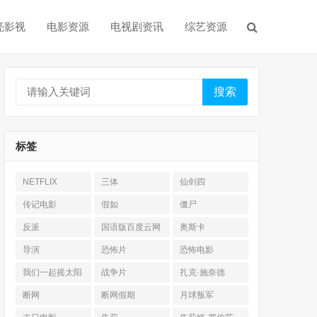
亮影视
电影资源
电视剧资讯
综艺资源
搜索
标签
NETFLIX
三体
仙剑四
传记电影
假如
僵尸
反派
国语版百度云网
奥斯卡
盘
导演
恐怖片
恐怖电影
我们一起摇太阳
战争片
扎克·施奈德
断网
断网假期
月球叛军