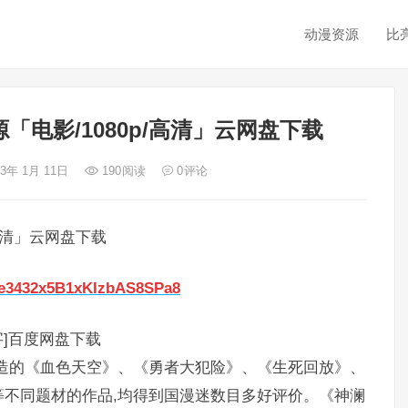
动漫资源
比
「电影/1080p/高清」云网盘下载
23年 1月 11日
190
阅读
0
评论
/高清」云网盘下载
ere3432x5B1xKIzbAS8SPa8
字]百度网盘下载
造的《血色天空》、《勇者大犯险》、《生死回放》、
不同题材的作品,均得到国漫迷数目多好评价。《神澜