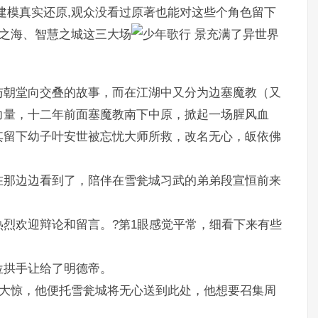
建模真实还原,观众没看过原著也能对这些个角色留下
悟之海、智慧之城这三大场
景充满了异世界
与朝堂向交叠的故事，而在江湖中又分为边塞魔教（又
力量，十二年前面塞魔教南下中原，掀起一场腥风血
其留下幼子叶安世被忘忧大师所救，改名无心，皈依佛
。
在那边边看到了，陪伴在雪瓮城习武的弟弟段宣恒前来
烈欢迎辩论和留言。?第1眼感觉平常，细看下来有些
位拱手让给了明德帝。
大惊，他便托雪瓮城将无心送到此处，他想要召集周