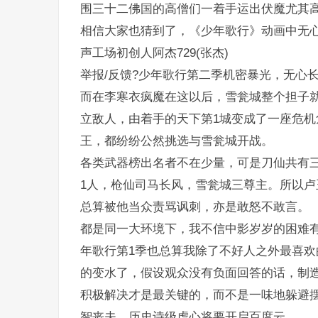
围三十二佛国的高僧们一着手运出伏魔尤其高
相信大家也猜到了，《少年歌行》动画中无心
声工场初创人阿杰729(张杰)
举报/反馈?少年歌行第二季机密暴光，无心
而在李寒衣疯魔在这以后，雪瓮城整个担子
立敌人，由着手的天下第1城变成了一座危
王，都纷纷公然挑选与雪瓮城开战。
各类武器榜出名者不在少量，可是刀仙共有
1人，枪仙司马长风，雪瓮城三尊主。所以
总算被他当众责骂讽刺，亦是敢怒不敢言。
都是同一大环境下，我不信中影岁岁的困难
年歌行第1季也总算我除了不好人之外最喜
的变水了，假设观众没有负面回答的话，制
积极解决才是最关键的，而不是一味地躲避
智丧夫，历史诗级虐心将要开启百度云