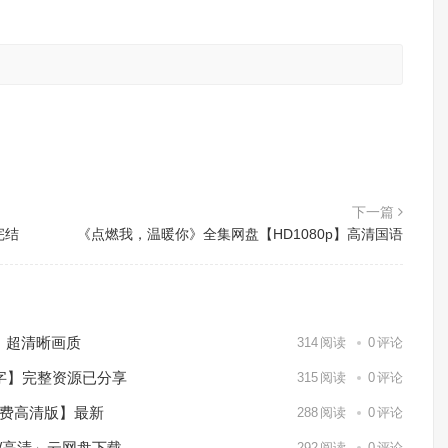
。
下一篇
完结
《点燃我，温暖你》全集网盘【HD1080p】高清国语
）超清晰画质
314
阅读
0
评论
中字】完整资源已分享
315
阅读
0
评论
免费高清版】最新
288
阅读
0
评论
p/高清」云网盘下载
292
阅读
0
评论