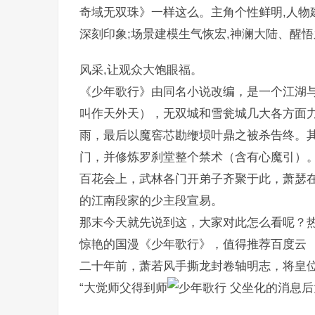
奇域无双珠》一样这么。主角个性鲜明,人物
深刻印象;场景建模生气恢宏,神澜大陆、醒
风采,让观众大饱眼福。
《少年歌行》由同名小说改编，是一个江湖
叫作天外天），无双城和雪瓮城几大各方面
雨，最后以魔窖芯勘缏埙叶鼎之被杀告终。
门，并修炼罗刹堂整个禁术（含有心魔引）
百花会上，武林各门开弟子齐聚于此，萧瑟
的江南段家的少主段宣易。
那末今天就先说到这，大家对此怎么看呢？热
惊艳的国漫《少年歌行》，值得推荐百度云
二十年前，萧若风手撕龙封卷轴明志，将皇
“大觉师父得到师
父坐化的消息后