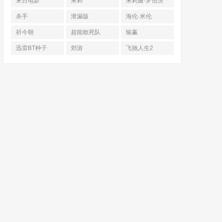
末日电影
朱莉
朱莉娅·罗伯茨
杀手
泄漏版
海伦·米伦
祈今朝
超能敢死队
输赢
迅雷BT种子
郊游
飞驰人生2