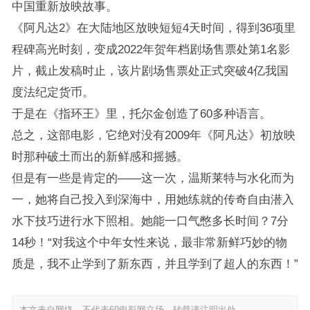
中国重新放映故事。
《阿凡达2》在大陆地区放映短短4天时间，得到36项里
程碑高光时刻，变成2022年贺年档剧场售票处第1名影
片，截止发稿时止，该片剧场售票处正式突破4亿我国
度法纪定货币。
于是在《指环王》里，托尔金创造了60多种语言。
总之，这部电影，它绝对没有2009年《阿凡达》初放映
时那种破土而出的新鲜感和摇撼。
但是有一些是肯定的——这一次，温斯莱特与水化而为
一，她将自己投入到深海中，用她练就的传奇自由潜入
水下技巧进行水下照相。她能一口气憋多长时间？7分
14秒！“对我这个中年女性来说，最非常新鲜巧妙的物
质是，我不止学到了新东西，并且学到了超人的东西！”
本文来自网络，不代表69电影网立场，转载请注明出处。