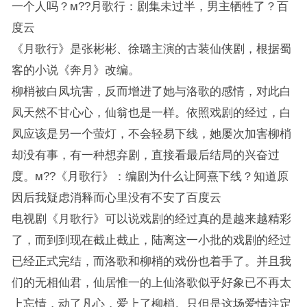
一个人吗？м??月歌行：剧集未过半，男主牺牲了？百
度云
《月歌行》是张彬彬、徐璐主演的古装仙侠剧，根据蜀
客的小说《奔月》改编。
柳梢被白凤坑害，反而增进了她与洛歌的感情，对此白
凤天然不甘心心，仙翁也是一样。依照戏剧的经过，白
凤应该是另一个萤灯，不会轻易下线，她屡次加害柳梢
却没有事，有一种想弃剧，直接看最后结局的兴奋过
度。м??《月歌行》：编剧为什么让阿熹下线？知道原
因后我疑虑消释而心里没有不安了百度云
电视剧《月歌行》可以说戏剧的经过真的是越来越精彩
了，而到到现在截止截止，陆离这一小批的戏剧的经过
已经正式完结，而洛歌和柳梢的戏份也着手了。并且我
们的无相仙君，仙居惟一的上仙洛歌似乎好象已不再太
上忘情，动了凡心，爱上了柳梢。只但是这场爱情注定