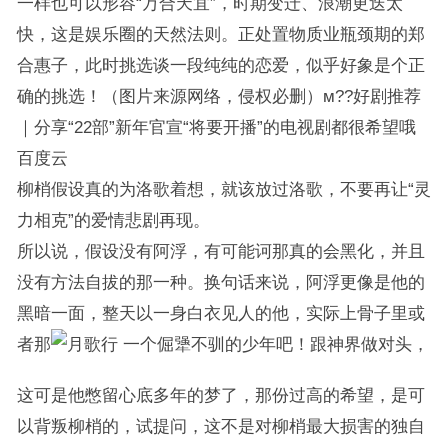
一样也可以形容“万合天宜”，时期变迁、浪潮更迭太
快，这是娱乐圈的天然法则。正处置物质业瓶颈期的郑
合惠子，此时挑选谈一段纯纯的恋爱，似乎好象是个正
确的挑选！（图片来源网络，侵权必删）м??好剧推荐
｜分享“22部”新年官宣“将要开播”的电视剧都很希望哦
百度云
柳梢假设真的为洛歌着想，就该放过洛歌，不要再让“灵
力相克”的爱情悲剧再现。
所以说，假设没有阿浮，有可能诃那真的会黑化，并且
没有方法自拔的那一种。换句话来说，阿浮更像是他的
黑暗一面，整天以一身白衣见人的他，实际上骨子里或
者那
一个倔犟不驯的少年吧！跟神界做对头，
这可是他憋留心底多年的梦了，那份过高的希望，是可
以背叛柳梢的，试提问，这不是对柳梢最大损害的独自