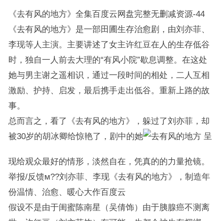
《去有风的地方》全集百度云网盘完整无删减资源-44
《去有风的地方》是一部田圃生存治愈剧，由刘亦菲、
李现等人主演。主要讲述了女主许红豆在人的生存低谷
时，独自一人前去大理的“有风小院”歇息调整。在这处
她与男主谢之遥相识，通过一段时间的相处，二人互相
激励、护持、启发，最后携手走出低谷。重新上路的故
事。
总而言之，看了《去有风的地方》，躲过了刘亦菲，却
被30岁的胡冰卿给惊艳了，剧中的她
呈
现给观众最好的情形，淡然自在，凭真的的力量抢镜。
举报/反馈м??刘亦菲、李现《去有风的地方》，制造年
份温情、治愈、暖心大作百度云
假设不是由于闺蜜陈南星（吴倩饰）由于胰腺癌不测离