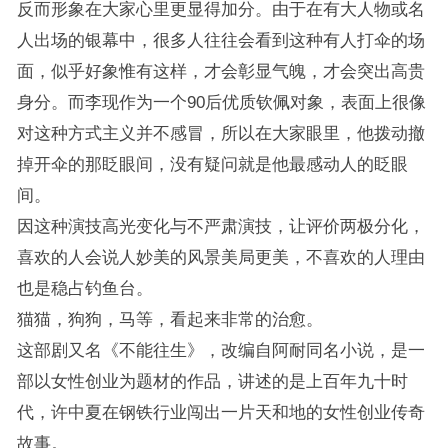
反而形象在大家心里更显得加分。由于在有大人物或名
人出场的银幕中，很多人往往会看到这种有人打伞的场
面，似乎好象惟有这样，才会彰显气魄，才会突出高贵
身分。而李现作为一个90后优质钦佩对象，表面上很像
对这种方式主义并不感冒，所以在大家眼里，他拨动撤
掉开伞的那眨眼间，没有疑问就是他最感动人的眨眼
间。
因这种演技高光变化与不严肃演技，让评价两极分化，
喜欢的人会说人妙美的风景美局更美，不喜欢的人理由
也是稳占钓鱼台。
猫猫，狗狗，马等，看起来非常的治愈。
这部剧又名《不能往生》，改编自阿耐同名小说，是一
部以女性创业为题材的作品，讲述的是上百年九十时
代，许中夏在钢铁行业闯出一片天和地的女性创业传奇
故事。