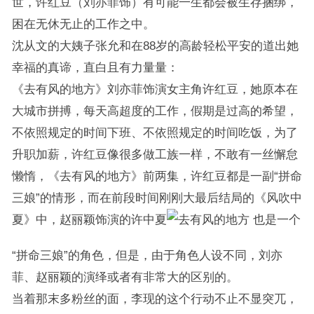
世，许红豆（刘亦菲饰）有可能一生都会被生存捆绑，
困在无休无止的工作之中。
沈从文的大姨子张允和在88岁的高龄轻松平安的道出她
幸福的真谛，直白且有力量量：
《去有风的地方》刘亦菲饰演女主角许红豆，她原本在
大城市拼搏，每天高超度的工作，假期是过高的希望，
不依照规定的时间下班、不依照规定的时间吃饭，为了
升职加薪，许红豆像很多做工族一样，不敢有一丝懈怠
懒惰，《去有风的地方》前两集，许红豆都是一副“拼命
三娘”的情形，而在前段时间刚刚大最后结局的《风吹中
夏》中，赵丽颖饰演的许中夏
也是一个
“拼命三娘”的角色，但是，由于角色人设不同，刘亦
菲、赵丽颖的演绎或者有非常大的区别的。
当着那末多粉丝的面，李现的这个行动不止不显突兀，