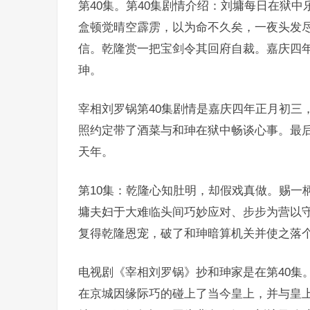
第40集。第40集剧情介绍：刘墉每日在狱
盒顿觉晴空霹雳，以为命不久矣，一夜头发
信。乾隆赏一把宝剑令其回府自裁。嘉庆四
珅。
宰相刘罗锅第40集剧情是嘉庆四年正月初三
照约定带了酒菜与和珅在狱中畅谈心事。最
天年。
第10集：乾隆心知肚明，却假戏真做。赐一
墉夫妇于大难临头间巧妙应对、步步为营以
复得乾隆恩宠，破了和珅暗算机关并使之落
电视剧《宰相刘罗锅》抄和珅家是在第40集
在京城因缘际巧的碰上了当今皇上，并与皇