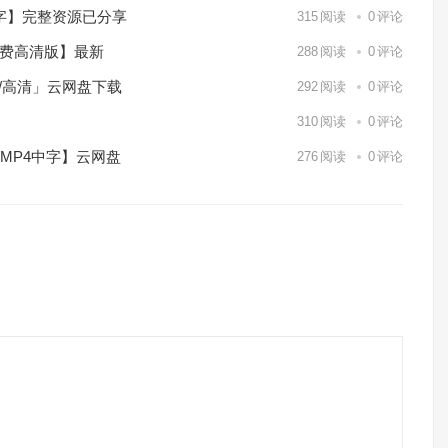
中字】完整资源已分享
315
阅读
0
评论
免费高清版】最新
288
阅读
0
评论
p/高清」云网盘下载
292
阅读
0
评论
】
310
阅读
0
评论
/MP4中字】云网盘
276
阅读
0
评论