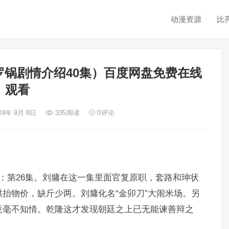
动漫资源
比
锅剧情介绍40集）百度网盘免费在线
观看
24年 9月 8日
335
阅读
0
评论
：第26集。刘墉在这一集里面官复原职，套路和珅状
抬物价，缺斤少两。刘墉化名“金卯刀”大闹米场。另
竟毫不知情。乾隆这才发现朝廷之上已无能谏善辩之