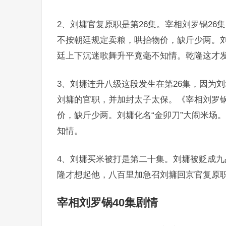
2、刘墉官复原职是第26集。宰相刘罗锅2
不按朝廷规定卖粮，哄抬物价，缺斤少两。刘
廷上下沉迷歌舞升平竟毫不知情。乾隆这才
3、刘墉连升八级这段发生在第26集，因为
刘墉的官职，并加封太子太保。《宰相刘罗锅
价，缺斤少两。刘墉化名“金卯刀”大闹米场
知情。
4、刘墉买米被打是第二十集。刘墉被贬成
隆才想起他，八百里加急召刘墉回京官复原
宰相刘罗锅40集剧情