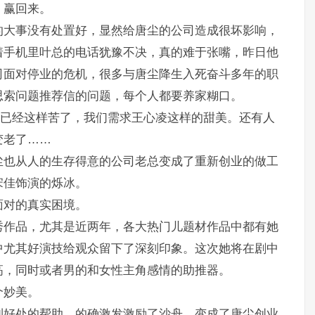
，赢回来。
的大事没有处置好，显然给唐尘的公司造成很坏影响，
着手机里叶总的电话犹豫不决，真的难于张嘴，昨日他
司面对停业的危机，很多与唐尘降生入死奋斗多年的职
思索问题推荐信的问题，每个人都要养家糊口。
存已经这样苦了，我们需求王心凌这样的甜美。还有人
变老了……
尘也从人的生存得意的公司老总变成了重新创业的做工
宋佳饰演的烁冰。
面对的真实困境。
秀作品，尤其是近两年，各大热门儿题材作品中都有她
中尤其好演技给观众留下了深刻印象。这次她将在剧中
高，同时或者男的和女性主角感情的助推器。
个妙美。
到好处的帮助，的确激发激励了沙舟，变成了唐尘创业