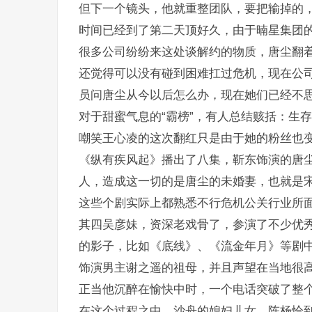
但下一个镜头，他就重整团队，要把输掉的
时间已经到了第二天顶好久，由于暔星集团
很多公司纷纷来这处谈解约的物质，唐尘翻
还觉得可以没有碰到困难扛过危机，现在公
员问唐尘从今以后怎么办，现在她们已经不
对于甜蜜气息的“霸榜”，有人总结赅括：生
嘲笑王心凌的这次翻红只是由于她的粉丝也
《纵有疾风起》播出了八集，靳东饰演的唐
人，造成这一切的是唐尘的未婚妻，也就是
这些个剧实际上都熟悉不行危机公关行业所
其四吴彦妹，资深老戏骨了，参演了不少优
的影子，比如《底线》、《流金年月》等剧
饰演男主谢之遥的祖母，并且声望在当地很
正当他沉醉在愉快中时，一个电话突破了整
在这个过程之中，沙舟的媳妇儿女，陈杨恰