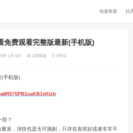
动漫资源
比
免费观看完整版最新(手机版)
23年 1月 6日
226
阅读
0
评论
(手机版)
S8a8R57SPB1xaKB1xKIzb
一部？
力量派，演技也是无可挑剔，只存在发挥好或者非常不