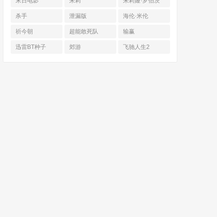
末日电影
朱莉
朱莉娅·罗伯茨
杀手
泄漏版
海伦·米伦
祈今朝
超能敢死队
输赢
迅雷BT种子
郊游
飞驰人生2