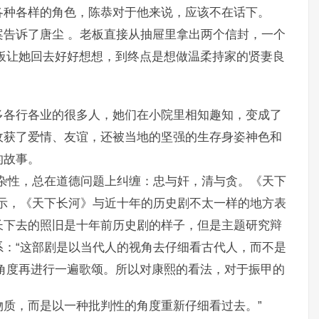
各种各样的角色，陈恭对于他来说，应该不在话下。
告诉了唐尘 。老板直接从抽屉里拿出两个信封，一个
板让她回去好好想想，到终点是想做温柔持家的贤妻良
多各行各业的很多人，她们在小院里相知趣知，变成了
收获了爱情、友谊，还被当地的坚强的生存身姿神色和
的故事。
杂性，总在道德问题上纠缠：忠与奸，清与贪。《天下
示，《天下长河》与近十年的历史剧不太一样的地方表
长下去的照旧是十年前历史剧的样子，但是主题研究辩
：“这部剧是以当代人的视角去仔细看古代人，而不是
角度再进行一遍歌颂。所以对康熙的看法，对于振甲的
质，而是以一种批判性的角度重新仔细看过去。”