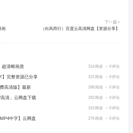
下一篇
晰画
（向风而行）百度云高清网盘【资源分享】
）超清晰画质
314
阅读
0
评论
中字】完整资源已分享
315
阅读
0
评论
免费高清版】最新
288
阅读
0
评论
p/高清」云网盘下载
292
阅读
0
评论
】
310
阅读
0
评论
/MP4中字】云网盘
276
阅读
0
评论