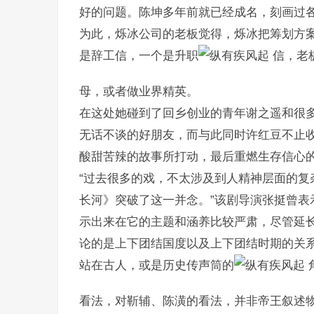
好的问题。陈坤多年前就已经成名，刻画过
为此，烁冰公司的老板觉得，烁冰把筹划方案
是辞工信，一个是升职
信，老
母，或者做业界精英。
在这处她碰到了回乡创业的青年谢之遥和很
无话不谈的好朋友，而与此同时许红豆不止
酸甜苦辣的故事所打动，最后重燃生存信心
“过去很多的戏，不太涉及到人精神层面的复
长河》突破了这一并念。”该剧导演张挺曾表
示出来在它的主题和涵养比较严肃，尽管延
论的是上下团结国度以及上下团结时期的关系
站在古人，或是历史传声筒的
看法，对靳辅、陈潢的看法，并非帝王叙述物