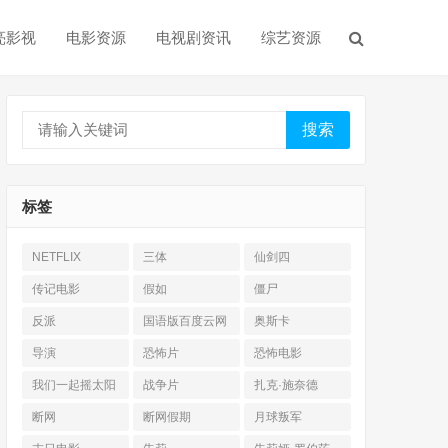
亮影视
电影资源
电视剧资讯
综艺资源
搜索
标签
NETFLIX
三体
仙剑四
传记电影
假如
僵尸
反派
国语版百度云网
奥斯卡
盘
导演
恐怖片
恐怖电影
我们一起摇太阳
战争片
扎克·施奈德
断网
断网假期
月球叛军