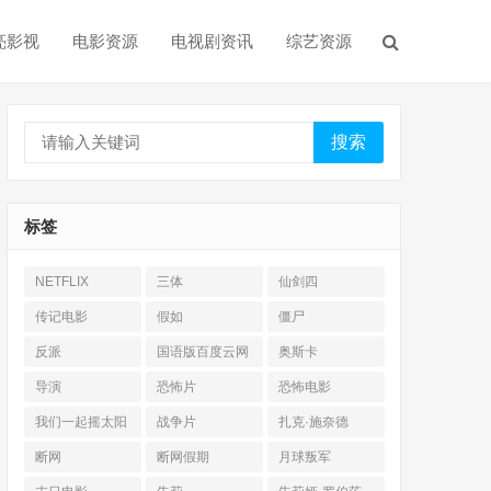
亮影视
电影资源
电视剧资讯
综艺资源
搜索
标签
NETFLIX
三体
仙剑四
传记电影
假如
僵尸
反派
国语版百度云网
奥斯卡
盘
导演
恐怖片
恐怖电影
我们一起摇太阳
战争片
扎克·施奈德
断网
断网假期
月球叛军