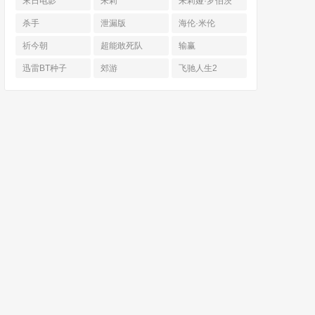
末日电影
朱莉
朱莉娅·罗伯茨
杀手
泄漏版
海伦·米伦
祈今朝
超能敢死队
输赢
迅雷BT种子
郊游
飞驰人生2