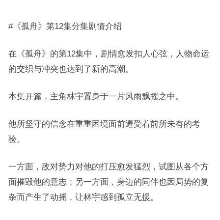
#《孤舟》第12集分集剧情介绍
在《孤舟》的第12集中，剧情愈发扣人心弦，人物命运
的交织与冲突也达到了新的高潮。
本集开篇，主角林宇置身于一片风雨飘摇之中。
他所坚守的信念在重重困境面前遭受着前所未有的考
验。
一方面，敌对势力对他的打压愈发猛烈，试图从各个方
面摧毁他的意志；另一方面，身边的同伴也因局势的复
杂而产生了动摇，让林宇感到孤立无援。