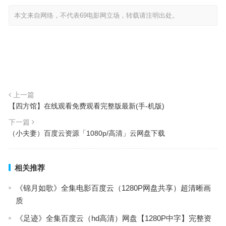
本文来自网络，不代表69电影网立场，转载请注明出处。
上一篇
【四方馆】在线观看免费观看完整版最新(手-机版)
下一篇
（小夫妻）百度云资源「1080p/高清」云网盘下载
相关推荐
《锦月如歌》全集电影百度云（1280P网盘共享）超清晰画
质
《足迹》全集百度云（hd高清）网盘【1280P中字】完整资