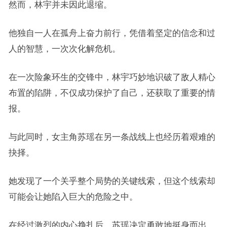
然而，林宇并未因此退缩。
他独自一人在孤舟上奋力前行，凭借着坚定的信念和过
人的智慧，一次次化解危机。
在一次险象环生的交锋中，林宇巧妙地识破了敌人精心
布置的陷阱，不仅成功保护了自己，还获取了重要的情
报。
与此同时，女主角苏瑶在另一条战线上也经历着艰难的
抉择。
她发现了一个关乎整个局势的关键线索，但这个线索却
可能会让她陷入巨大的危险之中。
在经过激烈的内心挣扎后，苏瑶决定勇敢地挺身而出，