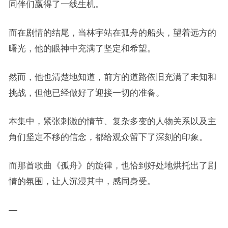
同伴们赢得了一线生机。
而在剧情的结尾，当林宇站在孤舟的船头，望着远方的
曙光，他的眼神中充满了坚定和希望。
然而，他也清楚地知道，前方的道路依旧充满了未知和
挑战，但他已经做好了迎接一切的准备。
本集中，紧张刺激的情节、复杂多变的人物关系以及主
角们坚定不移的信念，都给观众留下了深刻的印象。
而那首歌曲《孤舟》的旋律，也恰到好处地烘托出了剧
情的氛围，让人沉浸其中，感同身受。
—