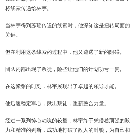
将线索传递给林宇。
当林宇得到苏瑶传递的线索时，他深知这是扭转局面的
关键。
但在利用这条线索的过程中，他又遭遇了新的阻碍。
团队内部出现了叛徒，险些让他们的计划功亏一篑。
在这紧张的时刻，林宇展现出了卓越的领导才能。
他迅速稳定军心，揪出叛徒，重新整合力量。
经过一系列惊心动魄的较量，林宇终于凭借着顽强的毅
力和精准的判断，成功地打破了敌人的封锁，为自己和