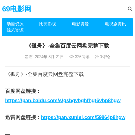
69电影网
动漫资源
比亮影视
电影资源
电视剧资讯
综艺资源
《孤舟》-全集百度云网盘完整下载
发布: 2024年 8月 21日
326
阅读
0
评论
《孤舟》-全集百度云网盘完整下载
百度网盘链接
：
https://pan.baidu.com/s/gsbgvbghfhgt6vbp8hgw
迅雷网盘链接
：
https://pan.xunlei.com/59864p8hgw
—