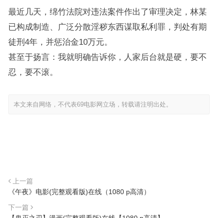
最近几天，绵竹法院对违法案件作出了审理决定，林某
已构成制造、广泛分散淫秽东西谋取私利罪，判处有期
徒刑4年，并惩治金10万元。
甚至于扬言：我就明确告诉你，人家后台就是硬，要不
忍，要不滚。
本文来自网络，不代表69电影网立场，转载请注明出处。
上一篇
《午夜》电影(完整观看版)在线（1080 p高清）
下一篇