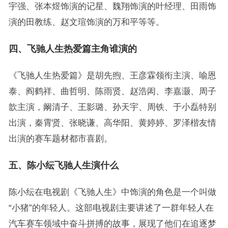
宇强、张本煜饰演的记星、魏翔饰演的叶经理、田雨饰
演的田教练、赵文瑄饰演的万和平等等。
四、飞驰人生热爱篇主角谁演的
《飞驰人生热爱篇》是胡先煦、王彦霖领衔主演、喻恩
泰、阎鹤祥、曲哲明、陈雨贤、赵浩闳、李嘉灏、周子
歆主演，阚清子、王影璐、孙天宇、周铁、于小磊特别
出演，秦霄贤、张晓谦、高华阳、黄婷婷、罗泽楷友情
出演的赛车题材都市喜剧。
五、陈小纭飞驰人生演什么
陈小纭在电视剧《飞驰人生》中饰演的角色是一个叫做
“小猪”的年轻人。这部电视剧主要讲述了一群年轻人在
汽车赛车领域中奋斗拼搏的故事，展现了他们在追逐梦