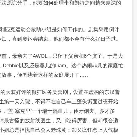
无法原谅分手，他要如何处理李和凯特之间越来越深的
年奥利匹克运动会救助小组是如何工作的。剧集采用倒计
麻烦，直到奥运会结束，他们都不会有什么好日子过。
前，母亲去了AWOL，只留下父亲和6个孩子。于是大
，Debbie以及还是婴儿的Liam。这个热闹非凡的家庭忙
的故事，便围绕着这样的家庭展开了……
4年出品的大获好评的癫狂医务类喜剧，设置在虚构的东汉普
医生第一天入院，不得不在自己车上蓬头垢面过夜开始
，‘盖·塞克里’一个瑞士混血儿，伶牙俐齿、多才多
性情最古怪的放射线医生，又口吃得厉害，但却很合适
洛小姐总是担忧自己会人老珠黄；却又疯狂恋上人气极