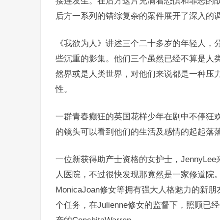
接连发生。在后方这片充满着恐惧和罪恶的
后方一系列的错综复杂的案件展开了深入的
《我欲为人》讲述三个二十多岁的年轻人，
些沉重的影集。他们三个虽然已经不算是人
然界或是人类世界，对他们来说都是一种压
性。
一群青春癫狂的英国花样少年在剧中不停狂欢
的镜头可以看到他们的生活及感情的起起落
一位新获得助产士资格的女护士，JennyLee来
人医院，不过很快发现那竟然是一家修道院。她一
MonicaJoan修女等拥有强大人格魅力的
个任务，在Julienne修女的监督下，照顾