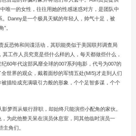
伙人中唯一的女性，往往用她的性感迷惑对方，是团队中
系。Danny是一个极具天赋的年轻人，帅气十足，被
角”。
主要负责反恐怖和间谍活动，其职能类似于美国联邦调查局
不过，其工作人员究竟是些什么样的人，每天都做些什么，
60年代这部风靡全球的007系列电影，代号为007的
全世界的观众，戴着面纱的军情五处(MI5)才走到人们
作被描绘成充满吸引力般的形象，个个足智多谋，个个
，一名为圆从影梦而从银行辞职，却始终只能演些小配角的家伙。
色，为此他整天呆在演员休息室，同其他临时演员一
那些主角们。