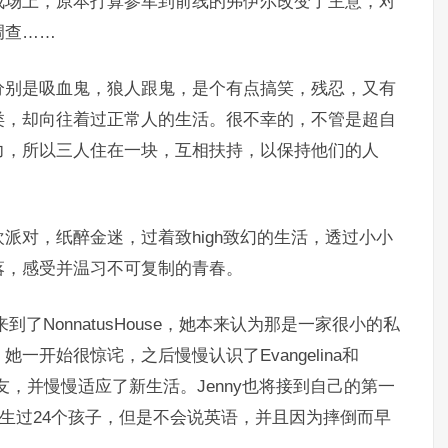
战场上，原本打算参军到前线的弗伊尔改变了主意，对
调查……
分别是吸血鬼，狼人跟鬼，是个有点搞笑，残忍，又有
类，却向往着过正常人的生活。很不幸的，不管是超自
力，所以三人住在一块，互相扶持，以保持他们的人
派对，纸醉金迷，过着致high致幻的生活，透过小小
落，感受并温习不可复制的青春。
到了NonnatusHouse，她本来认为那是一家很小的私
开始很惊诧，之后慢慢认识了Evangelina和
新朋友，并慢慢适应了新生活。Jenny也将接到自己的第一
已经生过24个孩子，但是不会说英语，并且因为摔倒而早