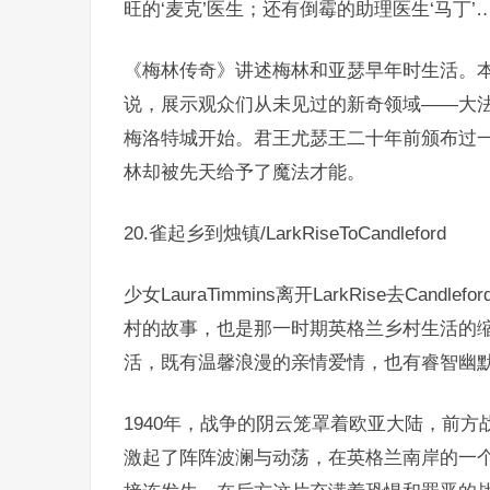
旺的‘麦克’医生；还有倒霉的助理医生‘马丁’
《梅林传奇》讲述梅林和亚瑟早年时生活。
说，展示观众们从未见过的新奇领域——大
梅洛特城开始。君王尤瑟王二十年前颁布过
林却被先天给予了魔法才能。
20.雀起乡到烛镇/LarkRiseToCandleford
少女LauraTimmins离开LarkRise去C
村的故事，也是那一时期英格兰乡村生活的
活，既有温馨浪漫的亲情爱情，也有睿智幽
1940年，战争的阴云笼罩着欧亚大陆，前
激起了阵阵波澜与动荡，在英格兰南岸的一