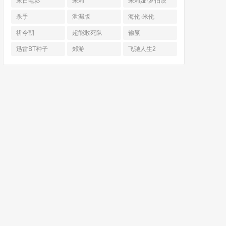
末日电影
朱莉
朱莉娅·罗伯茨
杀手
泄漏版
海伦·米伦
祈今朝
超能敢死队
输赢
迅雷BT种子
郊游
飞驰人生2