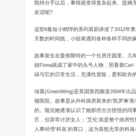
凯特分手以后，事情就变得复杂起来。提姆
友谊呢?
这部6集短小精悍的系列喜剧讲述了2012
天数的时间线，小组将遇到各种各样不同的
故事发生在曼彻斯特的一个住房庄园里。几年
姐Fiona就成了家中的头号人物，照看着Carl
碌与它的日常生活，充满性冒险，爱和欺诈
绿翼(GreenWing)是英国第四频道200
顿医院。故事是从外科病房新来的‘凯罗琳’
的。随后她逐渐认识了她那些古古怪怪的同事
艺，但异常讨厌女人；‘艾伦’虽是整个病房
人事经理‘科洛’的胃口，这为喜怒无常的科