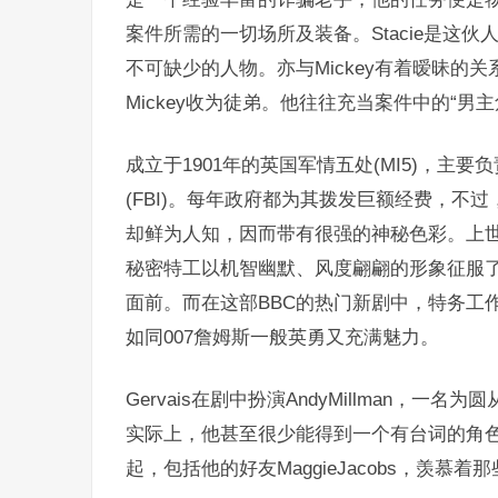
案件所需的一切场所及装备。Stacie是这
不可缺少的人物。亦与Mickey有着暧昧的关
Mickey收为徒弟。他往往充当案件中的“男主
成立于1901年的英国军情五处(MI5)，
(FBI)。每年政府都为其拨发巨额经费，
却鲜为人知，因而带有很强的神秘色彩。上世纪
秘密特工以机智幽默、风度翩翩的形象征服了
面前。而在这部BBC的热门新剧中，特务工
如同007詹姆斯一般英勇又充满魅力。
Gervais在剧中扮演AndyMillman
实际上，他甚至很少能得到一个有台词的角
起，包括他的好友MaggieJacobs，羡慕着