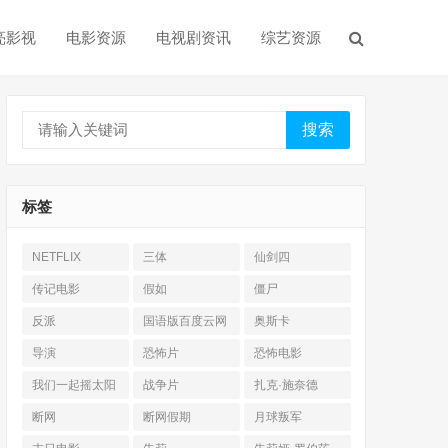
亮影视
电影资源
电视剧资讯
综艺资源
搜索
标签
NETFLIX
三体
仙剑四
传记电影
假如
僵尸
反派
国语版百度云网
奥斯卡
盘
导演
恐怖片
恐怖电影
我们一起摇太阳
战争片
扎克·施奈德
断网
断网假期
月球叛军