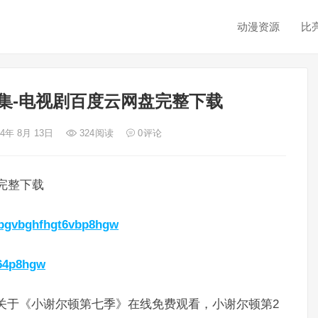
动漫资源
比
集-电视剧百度云网盘完整下载
24年 8月 13日
324
阅读
0
评论
完整下载
gsbgvbghfhgt6vbp8hgw
864p8hgw
关于《小谢尔顿第七季》在线免费观看，小谢尔顿第2