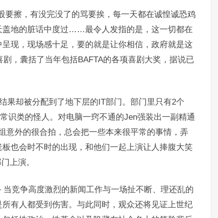
股要擦，有没完没了的骂要挨，每一天都在诚惶诚恐鸡
天盖地的脏话中度过……最令人发指的是，这一切都在
中呈现，现场感十足，要的就是让你相信，政府就是这
治喜剧，囊括了当年包括BAFTA的各项喜剧大奖，据说已
结果却被分配到了地下层的IT部门。部门里只有2个
生活常识类的怪人。对电脑一窍不通的Jen强装出一副精通
二人组意外的很合拍，总会把一些本来很平常的事情，弄
老板也会时不时的出现，和他们一起上演让人捧腹大笑
部门上演。
－－当竞争高度激烈的新闻工作与一场扯不断、理还乱的
是所有人都受到伤害。与此同时，观众还将见证上世纪