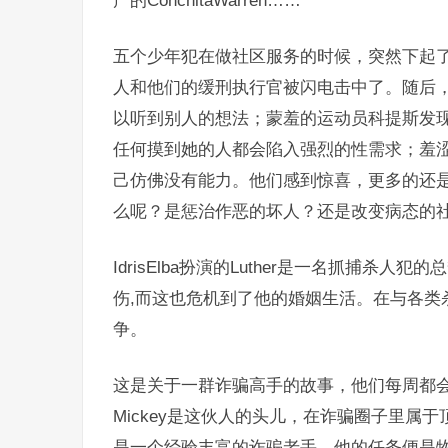
产的ConchitaWarren……
五个少年犯在做社区服务的时候，突然下起
人和他们的缓刑执行官被闪电击中了。随后
以听到别人的想法；蒙羞的运动员科提斯发
任何摸到她的人都会陷入强烈的性需求；羞
己仿佛没有能力。他们感到惊喜，更多的还
么呢？是惩治作恶的坏人？还是改变病态的
IdrisElba扮演的Luther是一名抓捕杀
伤,而这也危机到了他的婚姻生活。在与各类
争。
这是关于一群诈骗高手的故事，他们每周都
Mickey是这伙人的头儿，在诈骗圈子里属于
是一个经验丰富的诈骗老手，他的任务便是物