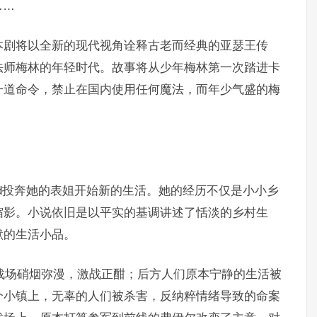
……
本剧将以全新的现代视角诠释古老而经典的亚瑟王传
法师梅林的年轻时代。故事将从少年梅林第一次踏进卡
一道命令，禁止在国内使用任何魔法，而年少气盛的梅
andleford投奔她的表姐开始新的生活。她的经历不仅是小小乡
缩影。小说依旧是以平实的基调讲述了恬淡的乡村生
默的生活小品。
方战场硝烟弥漫，激战正酣；后方人们原本宁静的生活被
个小镇上，无辜的人们被杀害，反纳粹情绪导致的命案