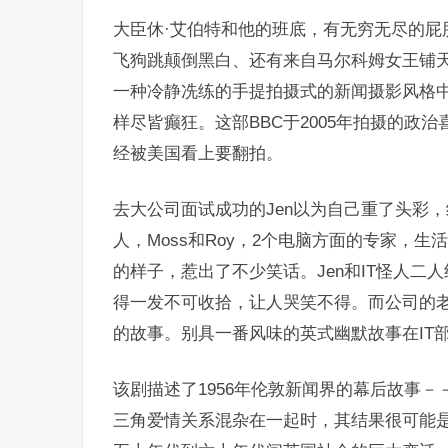
大臣休·艾伯特和他的班底，有无穷无尽的屁
飞狗跳颠倒黑白、还有来自马尔科姆女王铺
一种冷静冼练的手提拍摄式的新闻摄影风格
样尽皆癫狂。这部BBC于2005年拍摄的政
经被美国看上要翻拍。
去大公司面试成功的Jen以为自己重了头彩，
人，Moss和Roy，2个电脑方面的专家，
的样子，惹出了不少笑话。Jen和IT怪人
得一发不可收拾，让人哭笑不得。而公司的
的故事。别具一番风味的英式幽默故事在IT
该剧描述了1956年伦敦新闻界的幕后故事
三角爱情关系混杂在一起时，其结果很可能