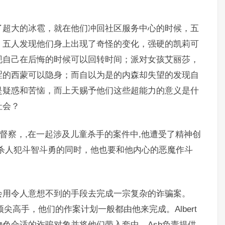
了超大的冰雹，就在他们冲回社区服务中心的时候，五
，五人发现他们身上出现了奇怪的变化，强硬的凯莉可
现自己在后悔的时候可以回转时间；派对女孩艾丽莎，
涩的西蒙可以隐身；而自以为是的内森却失望的发现自
是疑惑和苦恼，而上天赐予他们这些超能力的意义是什
社会？
人犯的总督察，,在一起涉及儿童杀手的案件中,他遭受了精神创
杀人犯斗智斗勇的同时，他也要和他内心的恶魔作斗
会用令人意想不到的手段去完成一宗复杂的诈骗案。
顶尖高手，他们的作案计划一般都由他来完成。Albert
色合适的诈骗对象并将他们带入套中。Ash负责提供