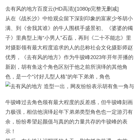
去有风的地方百度云(HD高清)[1080p完整无删减]
从在《战长沙》中给观众留下深刻印象的富家少爷胡小
满、到《舍我其谁》的牛人围棋手盛景初、《婆婆的镯
子》里典型上海“小男人”石磊，再到《二十不能志》里
对摄影领有最大程度追求的人的总称社会文化摄影师赵
优秀，《去有风的地方》作为牛骏峰2023年开年开播的
新剧，胡有鱼这个角色区别于他之前所演绎的其他角
色，是一个“讨好儿型人格”的年下弟弟，角色
造型一出，网友纷纷表示胡有鱼一角与
牛骏峰过去角色领有最大程度的反差感，但牛骏峰刻画
力极强，相信他演绎起年下弟弟类型角色也一定游刃有
余，纷纷希望起颜值与真的的力量共存的牛骏峰的表
示！