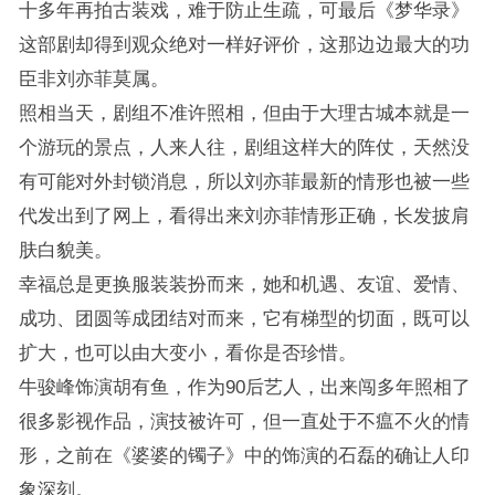
十多年再拍古装戏，难于防止生疏，可最后《梦华录》
这部剧却得到观众绝对一样好评价，这那边边最大的功
臣非刘亦菲莫属。
照相当天，剧组不准许照相，但由于大理古城本就是一
个游玩的景点，人来人往，剧组这样大的阵仗，天然没
有可能对外封锁消息，所以刘亦菲最新的情形也被一些
代发出到了网上，看得出来刘亦菲情形正确，长发披肩
肤白貌美。
幸福总是更换服装装扮而来，她和机遇、友谊、爱情、
成功、团圆等成团结对而来，它有梯型的切面，既可以
扩大，也可以由大变小，看你是否珍惜。
牛骏峰饰演胡有鱼，作为90后艺人，出来闯多年照相了
很多影视作品，演技被许可，但一直处于不瘟不火的情
形，之前在《婆婆的镯子》中的饰演的石磊的确让人印
象深刻。