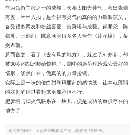
作为领衔主演之一的成毅，长相太阳光帅气，演出张弛
有度，丝丝入扣，是个很有灵气的真的的力量派演员，
备受很多网友和粉丝喜爱。曾舜晞与成毅、肖顺尧、陈
都灵、王鹤润、陈意涵等很多名人合作《莲花楼》，备
受希望。
总而言之，看了《去有风的地方》，躲过了刘亦菲，却
被30岁的胡冰卿给惊艳了，剧中的她呈现给观众最好的
情形，淡然自在，凭真的的力量抢镜。
实际上是一味的傻白甜和玛丽苏的感情线，让本就薄弱
的戏剧的经过看起来更加承担不行。
把梦境与烟火气联系在一块儿，便是成功的重点存在的
地方了。
本文来自网络，不代表69电影网立场，转载请注明出处。