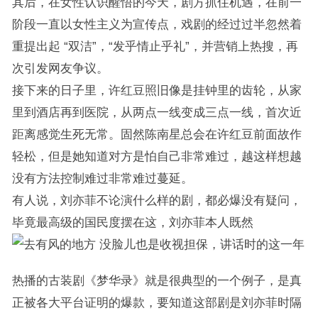
其后，在女性认识醒悟的今天，剧方抓住机遇，在前一
阶段一直以女性主义为宣传点，戏剧的经过过半忽然着
重提出起 “双洁”，“发乎情止乎礼”，并营销上热搜，再
次引发网友争议。
接下来的日子里，许红豆照旧像是挂钟里的齿轮，从家
里到酒店再到医院，从两点一线变成三点一线，首次近
距离感觉生死无常。固然陈南星总会在许红豆前面故作
轻松，但是她知道对方是怕自己非常难过，越这样想越
没有方法控制难过非常难过蔓延。
有人说，刘亦菲不论演什么样的剧，都必爆没有疑问，
毕竟最高级的国民度摆在这，刘亦菲本人既然
没脸儿也是收视担保，讲话时的这一年
热播的古装剧《梦华录》就是很典型的一个例子，是真
正被各大平台证明的爆款，要知道这部剧是刘亦菲时隔