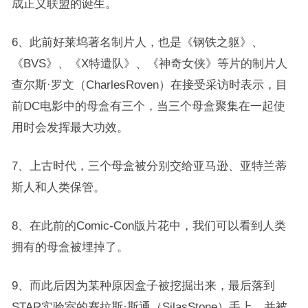
成正义联盟的诞生。
6、此前好莱坞著名制片人，也是《钢铁之躯》、
《BVS》、《X特遣队》、《神奇女侠》等片的制片人
查尔斯·罗文（CharlesRoven）在接受采访时表示，目
前DC电影中的母盒有三个，当三个母盒聚集在一起使
用时会发挥最大功效。
7、上古时代，三个母盒被分别交给亚马逊、亚特兰蒂
斯人和人类保管。
8、在此前的Comic-Con版片花中，我们可以看到人类
拥有的母盒被埋掉了。
9、而此后因为某种原因盒子被挖掘出来，最后落到
STAR实验室的赛拉斯·斯通（SilasStone）手上，并被