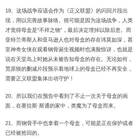
19、这场战争应该会作为《正义联盟》的闪回片段出
现，用以完善故事脉络。很可能是因为这场战争，人类
才觉得母盒是“不祥之物”，最后决定埋掉以除后患。而
亚特兰蒂斯人和亚马逊人也对母盒的存在讳莫如深，甚
至神奇女侠在观看钢骨诞生视频时也满脸惊讶，也就是
说在天堂岛上时她从未被告知母盒的存在。无论如何，
荒原狼的删减片段预示着地球上的母盒已经不再安全，
需要正义联盟集体出动守护！
20、所以我们在预告中看到了不止一次关于母盒的画
面，在赛拉斯·斯通的家中，类魔为了母盒而来。
21、而钢骨手中也拿着一个母盒，可能是正在保护或者
已经被抢回的。