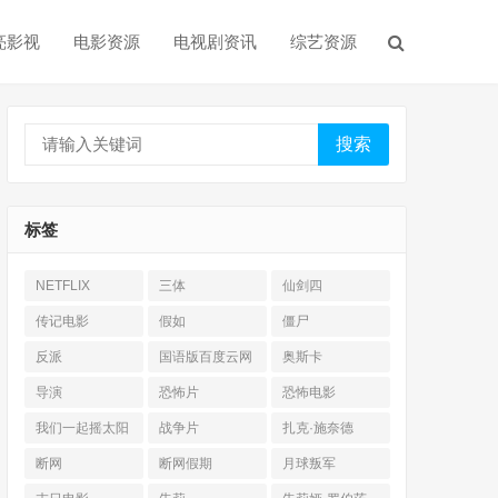
亮影视
电影资源
电视剧资讯
综艺资源
搜索
标签
NETFLIX
三体
仙剑四
传记电影
假如
僵尸
反派
国语版百度云网
奥斯卡
盘
导演
恐怖片
恐怖电影
我们一起摇太阳
战争片
扎克·施奈德
断网
断网假期
月球叛军