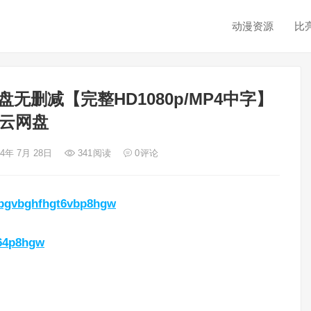
动漫资源
比
无删减【完整HD1080p/MP4中字】
云网盘
24年 7月 28日
341
阅读
0
评论
gsbgvbghfhgt6vbp8hgw
864p8hgw