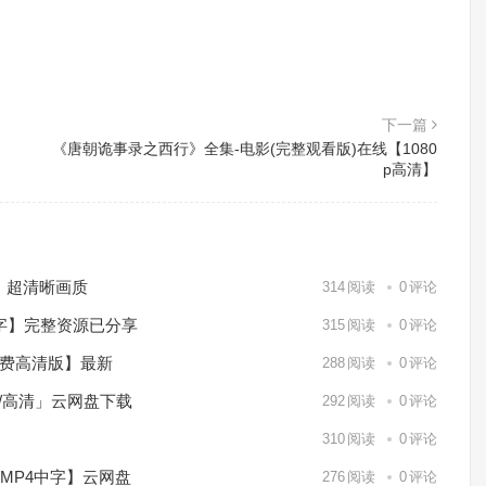
下一篇
《唐朝诡事录之西行》全集-电影(完整观看版)在线【1080
p高清】
）超清晰画质
314
阅读
0
评论
中字】完整资源已分享
315
阅读
0
评论
免费高清版】最新
288
阅读
0
评论
p/高清」云网盘下载
292
阅读
0
评论
】
310
阅读
0
评论
/MP4中字】云网盘
276
阅读
0
评论