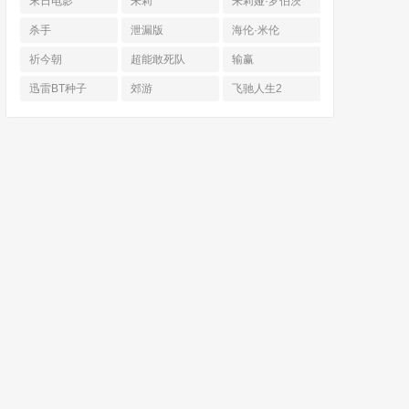
末日电影
朱莉
朱莉娅·罗伯茨
杀手
泄漏版
海伦·米伦
祈今朝
超能敢死队
输赢
迅雷BT种子
郊游
飞驰人生2