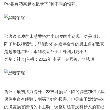
Pro很灵巧高超地记录下2种不同的银幕。
那边边41岁的宋慧乔搭档小14岁的李到晛，更是引起一
阵子热议和骚动，只能说乔妹近年合作的男主角岁数真
是越来越年轻，李到晛甚至于比朴利刃更小！
类别：社会|首播：2022年|主演：金喜善、李玹旭
简评：最初法力提升，23技能损害下降的调整加强了其
保住生命有经验，削弱了她的损害。但是由于嫦娥特殊
的满蓝损害翻倍的不主动，调整后还有没有秒人的有经