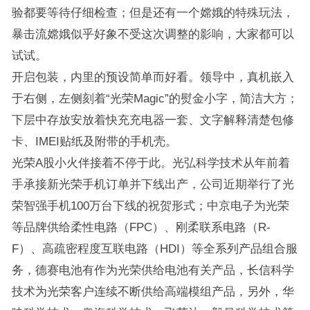
验都要等待仔细检查；但是还有一个嫦娥的特殊玩法，
暴击流嫦娥似乎好象不受这次调整的影响，大家都可以
试试。
开启包装，内里的预设简单而好看。领导中，真机嵌入
于右侧，左侧刻着“光荣Magic”的熨金小字，简洁大方；
下层中存放安放着快充充电器一套、文字解释清楚包修
卡、IMEI贴纸及附带的手机壳。
光荣A股小火伴接着不停于此。光弘科学技术从年前着
手承接新光荣手机订单并下线出产，公司近期举行了光
荣智强手机100万台下线的祝贺形式；中京电子为光荣
等品牌供给柔性电路（FPC）、刚柔联系电路（R-
F）、高疏密程度互联电路（HDI）等全系列产品组合服
务，德赛电池有作为光荣供给电池有关产品，长信科学
技术为光荣客户连续不断供给高端模组产品，另外，华