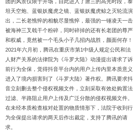
团的风景仅限于开场，自此进入了唐三的高光时段，泰
坦天空炮、蓝银妖魔虎之镜、蓝银妖魔虎鲸之灭轮流演
出，二长老憔悴的相貌尽显憔悴，最强的一锤凌天一击
被海神三叉戟干个粉碎，同时碎掉的还有长老团的尊严
和权威，竟然被一个毛头小子几招内战胜，颜面何存！
2021年六月初，腾讯在重庆市第1中级人规定公民和法
人财产关系的法律院为《斗罗大陆》动漫提出请求了诉
前行为全保，觉得抖音平台内的用户上传内里本质意义
进入了境内损害到了《斗罗大陆》著作权。腾讯要求抖
音立刻删去整个侵权视频文件，立刻采取有效处购置法
过滤、半路阻止用户上传及广泛分散的侵权视频文件。
在未经本质检查核对处置的物质情形下，法院于收到行
为全保提出请求的两天后作出裁定，支持了腾讯的请
求。