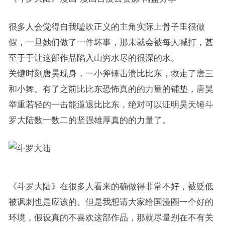
很多人会觉得自我嘘吹正义的主角实际上骨子里很做
假，一旦她们做了一件坏事，那末就会被每人喊打，甚
至于于让这部作品陷入山穷水尽的很深的水。
关键时刻唐昊现身，一小斧锤击溃比比东，救走了唐三
和小舞。有了之前比比东恐怖真的的力量的铺垫，唐昊
举重若轻的一击能逼退比比东，绝对可以证明昊天锤斗
罗大陆数一数二的坚强雄厚真的的力量了。
《斗罗大陆》在很多人看来的确做得非常不好，被贬低
被讽刺也是应该的。但是我想请大家给国漫圈一个好的
环境，假设真的不喜欢这部作品，那就尽量别在不有关