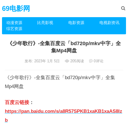
69电影网
动漫资源
比亮影视
电影资源
电视剧资讯
综艺资源
《少年歌行》-全集百度云「bd720p/mkv中字」全
集Mp4网盘
发布: 2023年 1月 5日
205
阅读
0
评论
《少年歌行》-全集百度云「bd720p/mkv中字」全集
Mp4网盘
百度云链接
：
https://pan.baidu.com/s/a8R57SPKB1xaKB1xaAS8Iz
b