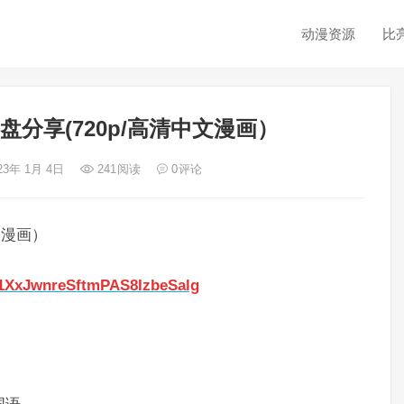
动漫资源
比
分享(720p/高清中文漫画）
23年 1月 4日
241
阅读
0
评论
文漫画）
01XxJwnreSftmPAS8IzbeSalg