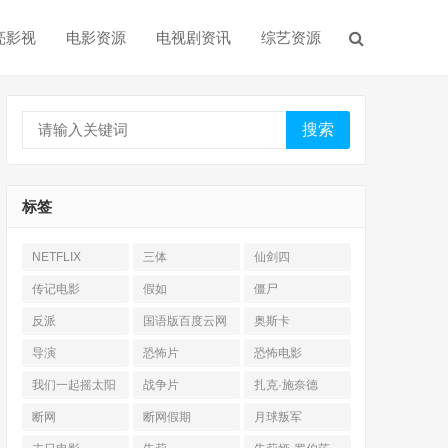
亮影视
电影资源
电视剧资讯
综艺资源
搜索
标签
NETFLIX
三体
仙剑四
传记电影
假如
僵尸
反派
国语版百度云网
奥斯卡
盘
导演
恐怖片
恐怖电影
我们一起摇太阳
战争片
扎克·施奈德
断网
断网假期
月球叛军