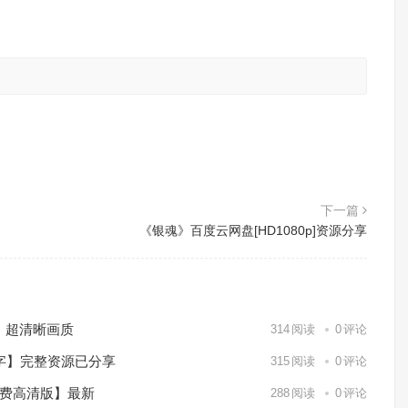
。
下一篇
《银魂》百度云网盘[HD1080p]资源分享
）超清晰画质
314
阅读
0
评论
中字】完整资源已分享
315
阅读
0
评论
免费高清版】最新
288
阅读
0
评论