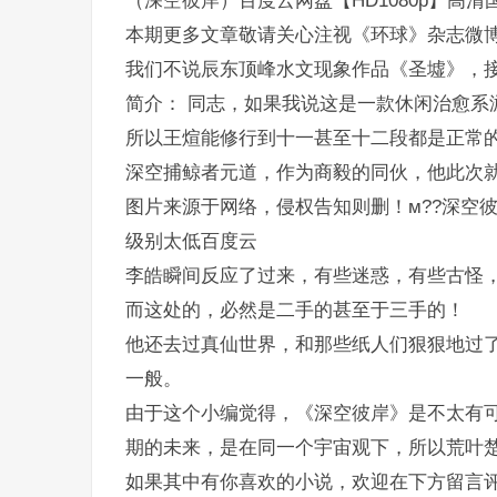
（深空彼岸）百度云网盘【HD1080p】高清
本期更多文章敬请关心注视《环球》杂志微博
我们不说辰东顶峰水文现象作品《圣墟》，
简介： 同志，如果我说这是一款休闲治愈系
所以王煊能修行到十一甚至十二段都是正常
深空捕鲸者元道，作为商毅的同伙，他此次
图片来源于网络，侵权告知则删！м??深空
级别太低百度云
李皓瞬间反应了过来，有些迷惑，有些古怪
而这处的，必然是二手的甚至于三手的！
他还去过真仙世界，和那些纸人们狠狠地过
一般。
由于这个小编觉得，《深空彼岸》是不太有
期的未来，是在同一个宇宙观下，所以荒叶
如果其中有你喜欢的小说，欢迎在下方留言评