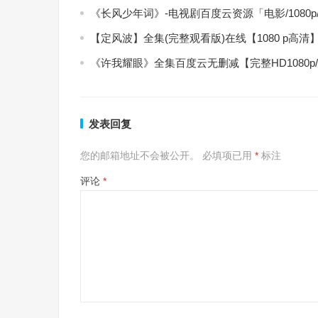
《长风少年词》-电视剧百度云资源「电影/1080
【定风波】全集(完整观看版)在线【1080 p高清
《许我耀眼》全集百度云无删减【完整HD1080p
发表回复
您的邮箱地址不会被公开。
必填项已用
*
标注
评论
*