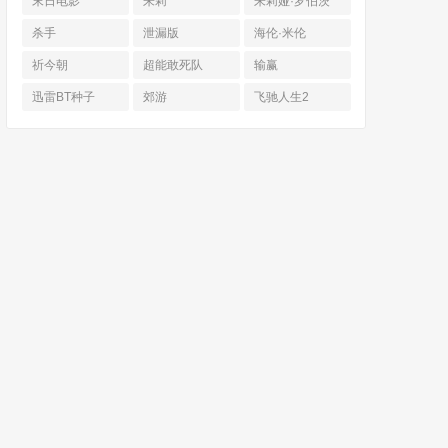
末日电影
朱莉
朱莉娅·罗伯茨
杀手
泄漏版
海伦·米伦
祈今朝
超能敢死队
输赢
迅雷BT种子
郊游
飞驰人生2