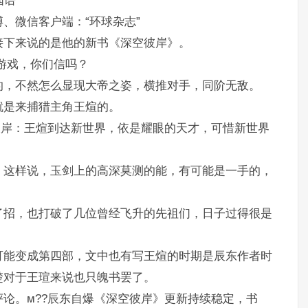
国语
、微信客户端：“环球杂志”
接下来说的是他的新书《深空彼岸》。
游戏，你们信吗？
的，不然怎么显现大帝之姿，横推对手，同阶无敌。
就是来捕猎主角王煊的。
彼岸：王煊到达新世界，依是耀眼的天才，可惜新世界
，这样说，玉剑上的高深莫测的能，有可能是一手的，
了招，也打破了几位曾经飞升的先祖们，日子过得很是
可能变成第四部，文中也有写王煊的时期是辰东作者时
楚对于王瑄来说也只魄书罢了。
论。м??辰东自爆《深空彼岸》更新持续稳定，书