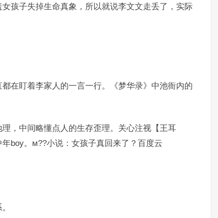
盖女孩子失掉生命真象，所以就说李文文走丢了，实际
直都在盯着李家人的一言一行。《梦华录》中池衙内的
地理，中间略懂点人的生存歪理。关心注视【王耳
boy。м??小说：女孩子真回来了？百度云
系。