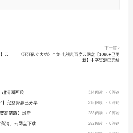
。
下一篇
字】云
《汪汪队立大功》全集-电视剧百度云网盘【1080P已更
新】中字资源已完结
）超清晰画质
314
阅读
0
评论
中字】完整资源已分享
315
阅读
0
评论
免费高清版】最新
288
阅读
0
评论
p/高清」云网盘下载
292
阅读
0
评论