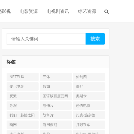
亮影视
电影资源
电视剧资讯
综艺资源
搜索
标签
NETFLIX
三体
仙剑四
传记电影
假如
僵尸
反派
国语版百度云网
奥斯卡
盘
导演
恐怖片
恐怖电影
我们一起摇太阳
战争片
扎克·施奈德
断网
断网假期
月球叛军