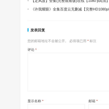
【定风波】全集(完整观看版)在线【1080 p高清
《许我耀眼》全集百度云无删减【完整HD1080p
发表回复
您的邮箱地址不会被公开。
必填项已用
*
标注
评论
*
显示名称
*
邮箱
*