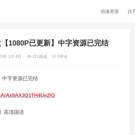
动漫资源
比
【1080P已更新】中字资源已完结
23年 1月 4日
211
阅读
0
评论
新】中字资源已完结
1_sAlAx9AX3Q1TH4Ue2lQ
p】高清国语