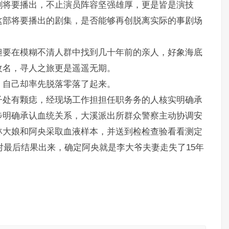
剧将要播出，不止演员阵容坚强雄厚，更是皆是演技
这部将要播出的剧集，是否能够再创脱离实际的事剧场
但要在模糊不清人群中找到几十年前的亲人，好象海底
改名，寻人之旅更是遥遥无期。
，自己却率先脱落零落了起来。
子处有颗痣，经现场工作担担任职务务的人核实明确承
步明确承认血统关系，大溪派出所群众警察主动协调安
林大娘和阿央采取血液样本，并送到检检查验看看测定
比对最后结果出来，确定阿央就是李大爷夫妻走失了15年