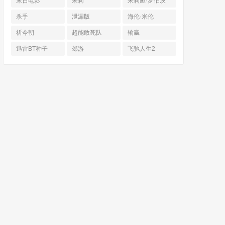
末日电影
朱莉
朱莉娅·罗伯茨
杀手
泄漏版
海伦·米伦
祈今朝
超能敢死队
输赢
迅雷BT种子
郊游
飞驰人生2