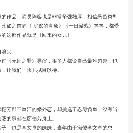
境的作品，演员阵容也是非常坚强雄厚，相信悬疑类型
比如之前的《 沉默的真象》《十日游戏》等等，都受
绍的这部作品就是《回来的女儿》
口浪尖。
导过《无证之罪》导演，很多人都说自己最难超越，也
绩，让我们一块儿拭目以待。
廖穗芳跟王重江的婚外恋，却挑选了忍辱负重，没有当
隐蔽的事都在廖穗芳身上。
孩子，也是李文卓的妹妹，当年由于痴傻李文卓的忽