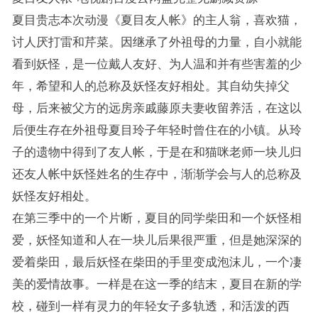
夏目贵志本次动漫《夏目友人帐》的主人翁，喜欢猫，
讨人厌打雷和芹菜。因继承了外祖母的力量，自小就能
看到妖怪，是一位戴人友好、为人温和并有些害羞的少
年，希望和人的总称及妖怪友好相处。其自幼失掉父
母，后来被父方的远房亲戚藤原夫妻收留养活，在这以
后便生存在外祖母夏目玲子年轻时曾住在的小镇。从玲
子的遗物中得到了友人帐，于是在和猫咪老师一块儿归
还友人帐中妖怪姓名的生存中，渐渐学会与人的总称及
妖怪友好相处。
在第三季中的一个片断，夏目的同学柴田和一个妖怪相
爱，妖怪知道和人在一块儿后果很严重，但是她深深的
爱着柴田，最后妖怪在柴田的手里变成泡沫儿，一个凄
美的爱情故事。一样是在这一季的结末，夏目在新的学
校，碰到一样有灵力的年轻女子多轨透，和活泼的西