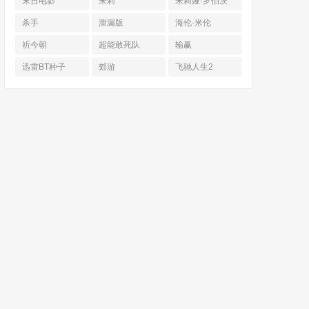
末日电影
朱莉
朱莉娅·罗伯茨
杀手
泄漏版
海伦·米伦
祈今朝
超能敢死队
输赢
迅雷BT种子
郊游
飞驰人生2