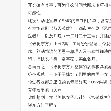
开会确有其事，可为什么时间就那末凑巧相
可能性。
此次活动还宣布了SMG的自制剧片单，含有
有主旋律剧《航天英雄》、都市生存剧《风
医者》，以及昨晚（十二月二十三号）开播
《破晓东方》上线2集，主角纷纷登场，令
席、刘劲饰演的周恩来总理以及张嘉益饰演
镜，演技发挥得非常牢稳，实至名归。
总而言之，《破晓东方》整体的故事极具质
绝色观感，一下子子捧红了剧里的两男一女
你觉得这部剧里谁的表示最好呢？м??央视
有年冠潜质百度云
你能想到，靠《美艳女子心计》《宫锁珠帘
晓东方》了吗？