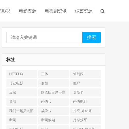
亮影视
电影资源
电视剧资讯
综艺资源
搜索
标签
NETFLIX
三体
仙剑四
传记电影
假如
僵尸
反派
国语版百度云网
奥斯卡
盘
导演
恐怖片
恐怖电影
我们一起摇太阳
战争片
扎克·施奈德
断网
断网假期
月球叛军