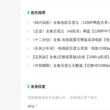
相关推荐
《锦月如歌》全集电影百度云（1280P网盘共享
《足迹》全集百度云（hd高清）网盘【1280P
《十二封信》全集-在线观看完整版高清电影【
《长风少年词》-电视剧百度云资源「电影/1080
【定风波】全集(完整观看版)在线【1080 p高清
《许我耀眼》全集百度云无删减【完整HD1080p
发表回复
您的邮箱地址不会被公开。
必填项已用
*
标注
评论
*