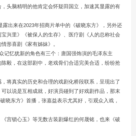
合，头脑精明的他肯定会怀疑田国立，加速其显露的有
显露出来在2023年招商片单中的《破晓东方》，另外还
雨宝兴里》《被保人的生存》、医疗剧《人的总称社会
的情形喜剧《家有姊妹》。
观众记忆犹新的角色有三个：唐国强饰演的毛泽东主
的陈毅，在这部剧中，老戏骨们合适完美合适，纷纷抢
感，将真实的历史和合理的戏剧化桥段联系，呈现出了
，可以说是互相成就，好演员碰到了好戏剧作品，那末
《破晓东方》首播，张嘉益表示尤其好，引观众入戏，
》《宫锁心玉》等无数古装剧爆红的何晟铭，也来《破