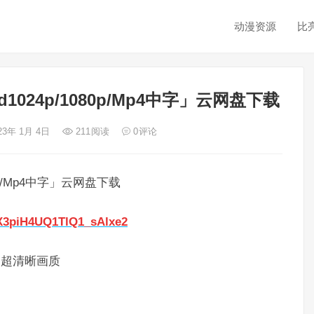
动漫资源
比
24p/1080p/Mp4中字」云网盘下载
23年 1月 4日
211
阅读
0
评论
p/Mp4中字」云网盘下载
AX3piH4UQ1TlQ1_sAlxe2
】超清晰画质