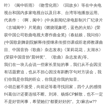
叶》《阆中听雨》《吻雪化雨》《回故乡》等在中央电
视台和国内多家电视台以及日本、台湾等地播放运用。
代表作：《啊，阆中》(中央新闻纪录电影制片厂纪录片
《古城阆中》片尾曲)《燃烧现象吧，蓝色的火焰》(荣
获中国公司歌曲电视大赛作曲金奖)《春姑娘，我问你》
(中国歌剧舞剧院解释传授继承传授功课或听老师教课曲
目、中国音协《歌曲》杂志发表)《茉莉花花，太湖水》
(荣获中国音协”晨钟奖”、《歌曲》杂志发表)等。
我们在一块儿会说一些家长里短的事，我们从不会因没
有话题窘迫，也从不担心因没有斟酌字句对方误会，我
们你我是你我的听众，你我是你我的知音。
小胡总被不接受，向前还等着寻找回家，四个人的感情
纠葛估计还要连续不断。刘涛、杨烁CP解散，也不一定
不是好管闲事，希望她们“都要好好的”。文/麻吉м??