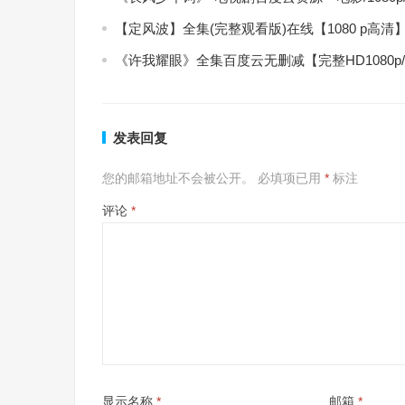
【定风波】全集(完整观看版)在线【1080 p高清
《许我耀眼》全集百度云无删减【完整HD1080p
发表回复
您的邮箱地址不会被公开。
必填项已用
*
标注
评论
*
显示名称
*
邮箱
*