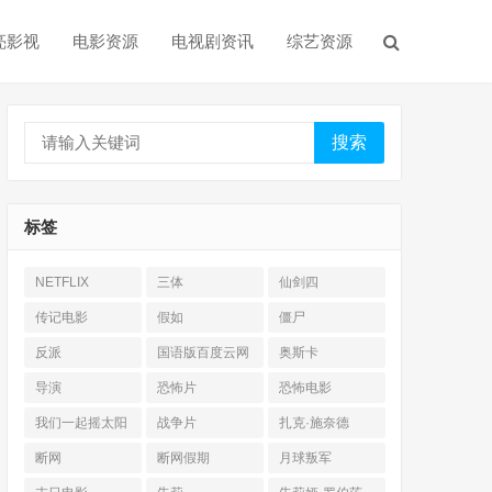
亮影视
电影资源
电视剧资讯
综艺资源
搜索
标签
NETFLIX
三体
仙剑四
传记电影
假如
僵尸
反派
国语版百度云网
奥斯卡
盘
导演
恐怖片
恐怖电影
我们一起摇太阳
战争片
扎克·施奈德
断网
断网假期
月球叛军