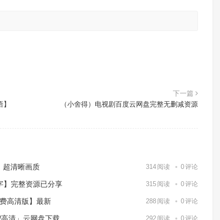
。
下一篇
语】
（小舍得）电视剧百度云网盘完整无删减资源
）超清晰画质
314
阅读
0
评论
中字】完整资源已分享
315
阅读
0
评论
免费高清版】最新
288
阅读
0
评论
p/高清」云网盘下载
292
阅读
0
评论