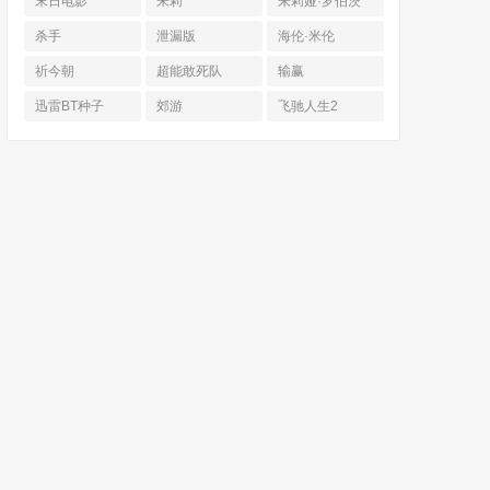
末日电影
朱莉
朱莉娅·罗伯茨
杀手
泄漏版
海伦·米伦
祈今朝
超能敢死队
输赢
迅雷BT种子
郊游
飞驰人生2