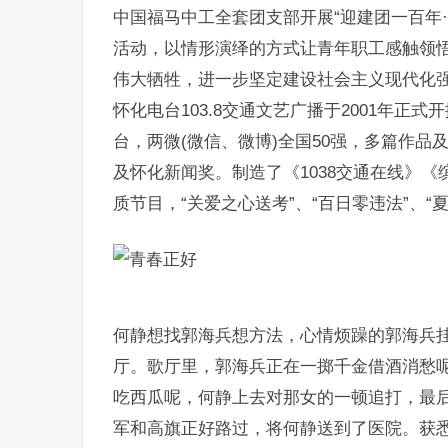
中国福马中工全套团支部开展“迎建团一百年
活动，以情形演绎的方式让青年职工感触领
伟大牺牲，进一步坚定建设社会主义现代化
怀化电台103.8交通文艺广播于2001年正
台，两微(微信、微博)全国50强，多篇作
及怀化新闻奖。制造了《1038交通在线》
质节目，“关爱之心送考”、“百日零违法”、
何静想找郭海兵想方法，心情烦躁的郭海兵
厅。歌厅里，郭海兵正在一掷千金借酒消愁
吃西瓜呢，何静上去对那女的一顿追打，最
军和高旗正好路过，将何静送到了医院。获