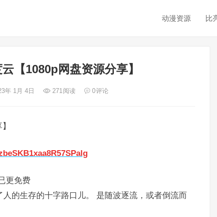
动漫资源
比
云【1080p网盘资源分享】
23年 1月 4日
271
阅读
0
评论
享】
8IzbeSKB1xaa8R57SPalg
)已更免费
在了人的生存的十字路口儿。 是随波逐流，或者倒流而