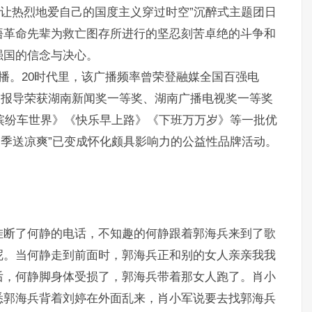
·让热烈地爱自己的国度主义穿过时空”沉醉式主题团日
悟革命先辈为救亡图存所进行的坚忍刻苦卓绝的斗争和
强国的信念与决心。
式开播。20时代里，该广播频率曾荣登融媒全国百强电
品及报导荣获湖南新闻奖一等奖、湖南广播电视奖一等奖
《缤纷车世界》《快乐早上路》《下班万万岁》等一批优
“夏季送凉爽”已变成怀化颇具影响力的公益性品牌活动。
挂断了何静的电话，不知趣的何静跟着郭海兵来到了歌
呢。当何静走到前面时，郭海兵正和别的女人亲亲我我
后，何静脚身体受损了，郭海兵带着那女人跑了。肖小
悉郭海兵背着刘婷在外面乱来，肖小军说要去找郭海兵