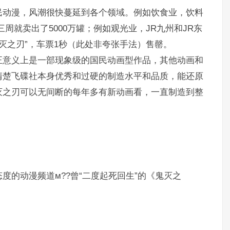
民动漫，风潮很快蔓延到各个领域。例如饮食业，饮料
周就卖出了5000万罐；例如观光业，JR九州和JR东
灭之刃”，车票1秒（此处非夸张手法）售罄。
正意义上是一部现象级的国民动画型作品，其他动画和
清楚飞碟社本身优秀和过硬的制造水平和品质，能还原
灭之刃可以无间断的每年多有新动画看，一直制造到整
度的动漫频道м??曾“二度起死回生”的《鬼灭之