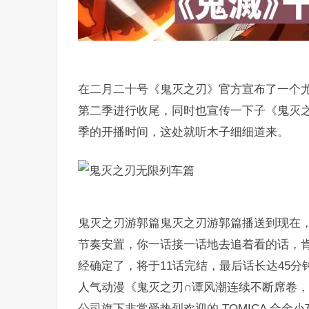
在二月二十号《鬼灭之刃》官方宣布了一个尤
第二季进行收尾，同时也宣传一下子《鬼灭
季的开播时间，这处就听木子细细道来。
鬼灭之刃游郭篇鬼灭之刃游郭篇播送到现在
节奏安置，你一话接一话地去追着看的话，
经确定了，将于11话完结，最后话长达45
人气动漫《鬼灭之刃∩谭风潮连续不断席卷，联名
公司旗下非常受热烈欢迎的 TOMICA 合金