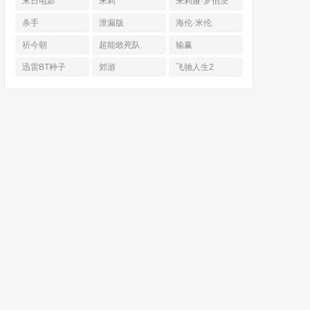
末日电影
朱莉
朱莉娅·罗伯茨
杀手
泄漏版
海伦·米伦
祈今朝
超能敢死队
输赢
迅雷BT种子
郊游
飞驰人生2