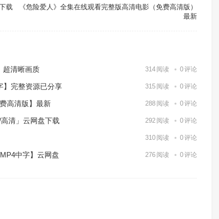
盘下载
《危险爱人》全集在线观看完整版高清电影（免费高清版）
最新
）超清晰画质
314
阅读
0
评论
中字】完整资源已分享
315
阅读
0
评论
免费高清版】最新
288
阅读
0
评论
p/高清」云网盘下载
292
阅读
0
评论
】
310
阅读
0
评论
/MP4中字】云网盘
276
阅读
0
评论