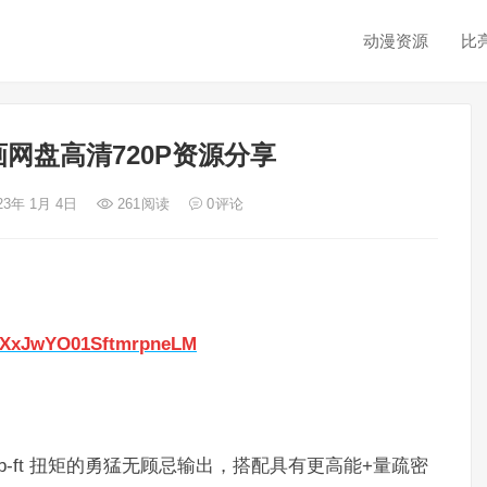
动漫资源
比
网盘高清720P资源分享
23年 1月 4日
261
阅读
0
评论
I0nXxJwYO01SftmrpneLM
 lb-ft 扭矩的勇猛无顾忌输出，搭配具有更高能+量疏密