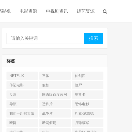
亮影视
电影资源
电视剧资讯
综艺资源
搜索
标签
NETFLIX
三体
仙剑四
传记电影
假如
僵尸
反派
国语版百度云网
奥斯卡
盘
导演
恐怖片
恐怖电影
我们一起摇太阳
战争片
扎克·施奈德
断网
断网假期
月球叛军